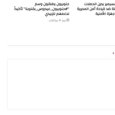
مسيمير يدين الحملات
جنوبيون يطلقون وسم
لة ضد قيادة أمن المديرية
“#جنوبيون_عيدروس_بقلوبنا” تأكيداً
هزة الأمنية
لدعمهم للزبيدي
منذ 4 ساعات
*