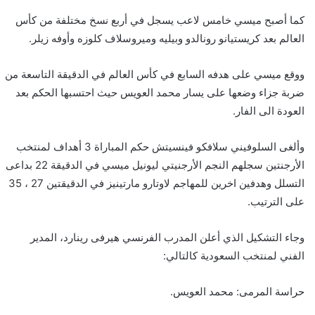
كما أصبح ميسي خامس لاعب يسجل في أربع نسخ مختلفة من كأس
العالم بعد كريستيانو رونالدو وبيليه وميروسلاف كلوزه وأوفه زيلر.
ووقع ميسي على هدفه السابع في كأس العالم في الدقيقة التاسعة من
ضربة جزاء وضعها على يسار محمد العويس حيث احتسبها الحكم بعد
العودة الى الفار.
وألغى السلوفيني سلافكو فينسيتش حكم المباراة 3 أهداف لمنتخب
الأرجنتين سجلهم النجم الأرجنيتي ليونيل ميسي في الدقيقة 22 بداعى
التسلل وهدفين اخرين للمهاجم لاوتارو مارتينيز في الدقيقتين 27 ، 35
على الترتيب.
وجاء التشكيل الذي أعلن المدرب الفرنسي هيرفى رينارد، المدير
الفني لمنتخب السعودية كالتالي:
حراسة المرمى: محمد العويس.