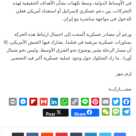
في الأوساط الدولية، وسط تكهنات بشأن الأهداف الحقيقية لهذه
التحركات، بين دعم عسكري لإسرائيل أو استعداد أمريكي فعلي
للدخول في مواجهة مباشرة مع إيران .
ورغم أن مصادر عسكرية ألمحت إلى احتمال ارتباط هذه الحركة
بمناورات عسكرية مرتقبة في فنلندا، يشارك فيها الجيش الأمريكي، إلا
أن مسار الرحلة يشير بوضوح نحو الشرق الأوسط، وليس نحو شمال
أوربا ، ما زاد الشكوك حول وجود عملية عسكرية أكبر قيد التحضير.
إرم_نيوز
مشــــاركـــة
P
M
F
G
L
W
C
L
P
E
T
F
r
e
l
m
i
h
o
i
i
m
w
a
W
M
T
Post
Share
i
s
i
a
n
a
p
n
n
a
i
c
e
e
e
n
s
p
i
k
t
y
e
t
i
t
e
C
s
l
لينكدإن
بينتيريست
مشاركة عبر البريد
t
e
b
l
e
s
L
e
l
t
b
h
s
e