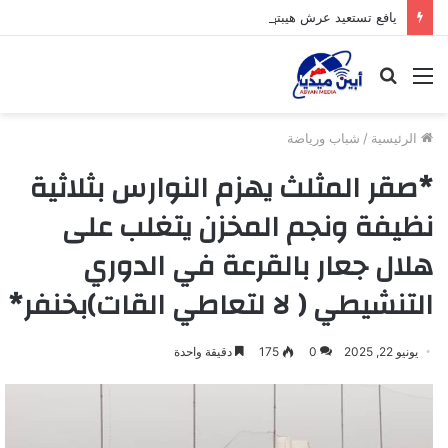
يافع تستعيد عرش هيبتها وتشرق شمسها من جديد
القائمة
بحث
عن
الرئيسية
/
شباب ورياضة
*صقر المثلث يهزم النوارس بثلاثية
نظيفة ونجم المخزن يتغلب على
هلال جعار بالقرعة في الدوري
التنشيطي ( لا لتعاطي القات)بخنفر*
يونيو 22, 2025
0
175
دقيقة واحدة