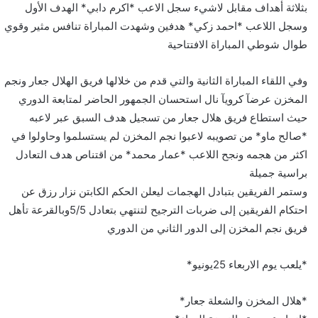
بثلاثة أهداف مقابل لاشيء سجل الاعب *اكرم دابي* الهدف الأول
وسجل اللاعب *احمد زكي* هدفين وشهدت المباراة تنافس مثير وقوي
طوال شوطي المباراة الافتتاحية
وفي اللقاء المباراة الثانية والتي قدم من خلالها فريق الهلال جعار ونجم
المخزن عرضآ كرويآ نال استحسان الجمهور الحاضر لمتابعة الدوري
حيث استطاع فريق هلال جعار من تسجيل هدف السبق عبر لاعبه
*صالح ماو* من تصويبه لاعبوا نجم المخزن لم يستسلموا وحاولوا في
اكثر من هجمه ونجح اللاعب *عمار محمد* من اقتناص هدف التعادل
براسية جميلة
وستمر الفريقين بتبادل الهجمات ليعلن الحكم الكابتن نزار رزق عن
احتكام الفريقين إلى ضربات الترجيح لتنتهي بتعادل 5/5وبالقرعة تأهل
فريق نجم المخزن إلى الدور الثاني من الدوري
*يلعب يوم الاربعاء 25يونيو*
*هلال المخزن والشعلة جعار*