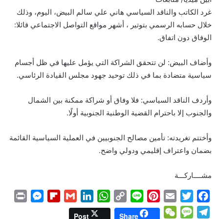
غرد الكاتب والناقد السياسي هاني علي سالم البيض، اليوم، وذلك
خلال حسابه الرسمي بتوتير ، أشهر مواقع التواصل الاجتماعي قائلا: ‏
الوفاق دون اتفاق.
وأضاف البيض: لن تتحقق الشراكة التي يؤمل عليها في ظل أجسام
سياسية متضادة بما في ذلك توحيد جهود مجلس القيادة الرئاسي.
وأردف الناقد السياسي: فلا وفاق أو شراكة ممكنة بين الشمال
والجنوب إلا باحترام القضية الوطنية الجنوبية أولًا.
وأختتم تغريدته: تأمين مصالح الجنوبيين في العملية السياسية القائمة
بضمان واعتراف إقليمي ودولي واضح.
مشــــاركـــة
P
M
F
G
L
W
C
L
P
E
T
F
r
e
l
m
i
h
o
i
i
m
w
a
W
M
T
Post
Share