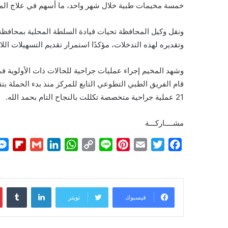
خمسة مخيمات طبية خلال شهر واحد، ما أسهم في علاج الم
ونقل وكيل المحافظة تحيات قيادة السلطة المحلية بمحافظ
وتقديره لهذه التدخلات، مؤكدًا استمرار تقديم التسهيلات الل
وشهد المخيم إجراء عمليات جراحية للحالات ذات الأولوية 
21 عملية جراحية متخصصة تكللت بالنجاح التام بحمد الله.
مشــــاركـــة
F
G
L
W
C
L
P
E
T
F
l
m
i
h
o
i
i
m
w
a
i
a
n
a
p
n
n
a
i
c
p
i
k
t
y
e
t
i
t
e
لينكدإن
b
l
e
s
L
e
l
t
b
فيسبوك
تويتر
o
d
A
i
r
e
o
a
I
p
n
e
r
o