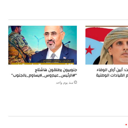
m
e
r
ت: أبين أرض الوفاء
جنوبيون يطلقون هاشتاج
 القيادات الوطنية
“#الرئيس_عيدروس_لايساوم_بالجنوب”
منذ يوم واحد
*