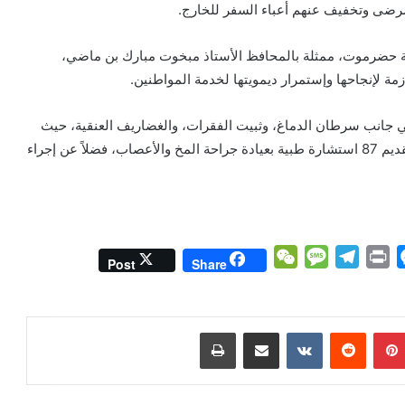
رضى وتخفيف عنهم أعباء السفر للخارج.
ة حضرموت، ممثلة بالمحافظ الأستاذ مبخوت مبارك بن ماضي،
ازمة لإنجاحها وإستمرار ديمويتها لخدمة المواطنين.
في جانب سرطان الدماغ، وثبيت الفقرات، والغضاريف العنقية، حيث
قام الفريق الطبي التطوعي التابع للمركز منذ بدء الحملة بتقديم 87 استشارة طبية بعيادة جراحة المخ والأعصاب، فضلاً عن إجراء
W
M
T
P
M
Post
Share
e
e
e
r
e
C
s
l
i
s
h
s
e
n
s
بينتيريست
مشاركة عبر البريد
طباعة
a
a
g
t
e
t
g
r
n
e
a
g