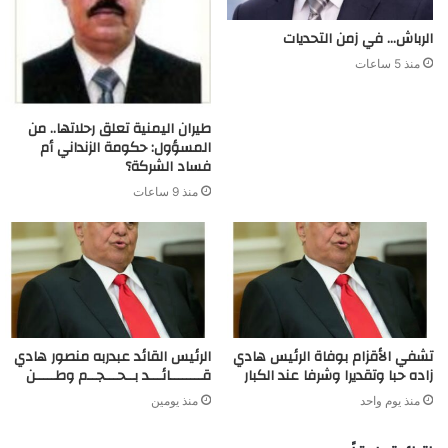
الرباش… في زمن التحديات
منذ 5 ساعات
طيران اليمنية تعلق رحلاتها.. من
المسؤول: حكومة الزنداني أم
فساد الشركة؟
منذ 9 ساعات
تشفي الأقزام بوفاة الرئيس هادي
الرئيس القائد عبدربه منصور هادي
زاده حبا وتقديرا وشرفا عند الكبار
قــــــــائـــد بــحـــجــم وطـــــن
منذ يوم واحد
منذ يومين