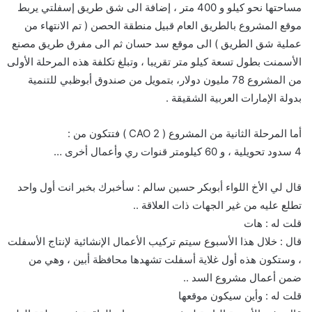
مساحتها نحو كيلو و 400 متر ، إضافة الى شق طريق إسفلتي يربط
موقع المشروع بالطريق العام قبيل منطقة الحصن ( تم الانتهاء من
عملية شق الطريق ) الى موقع سد حسان ثم الى مفرق طريق مصنع
الأسمنت بطول تسعة كيلو متر تقريبا ، وتبلغ تكلفة هذه المرحلة الأولى
من المشروع 78 مليون دولار، بتمويل من صندوق أبوظبي للتنمية
بدولة الإمارات العربية الشقيقة .
أما المرحلة الثانية من المشروع ( 2 CAO ) فتتكون من :
4 سدود تحويلية ، و 60 كيلومتر قنوات ري وأعمال أخرى …
قال لي الأخ اللواء أبوبكر حسين سالم : سأخبرك بخبر انت أول واحد
تطلع عليه من غير الجهات ذات العلاقة ..
قلت له : هات
قال : خلال هذا الأسبوع سيتم تركيب الأعمال الإنشائية لإنتاج الأسفلت
، وستكون هذه أول غلاية أسفلت تشهدها محافظة أبين ، وهي من
ضمن أعمال مشروع السد ..
قلت له : وأين سيكون موقعها