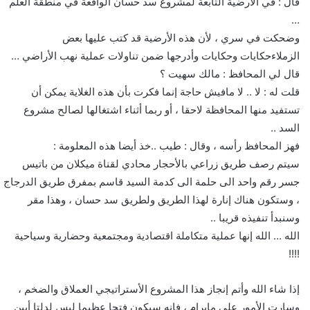
قال : في الأرضية التابعة لمشروع سد حسان الواقعة في منطقة العلم
…
وضحكت في سري ، لأن هذه الأرضية قد كتب عليها بعض
الزملاءحكايات وحكايات وأدرجها ضمن تناولات عملية نهب الأراضي …
قال لي المحافظ : مالك سهيت ؟
قلت له : لا .. لا مافيش حاجة إنما فكرت بأن هذه الغلاية يمكن أن
تستفيد منها المحافظة لاحقا ، أو ربما أثناء اشتغالها لصالح مشروع
السد ..
فهز المحافظ رأسه ، وقال : طيب ..خذ أيضا هذه المعلومة :
سيتم رصف طريق زراعي بالأحجار محادي لقناة ميكلان من باتيس
جسر رقم واحد الى حلمة الى كدمة السيد قاسم بمفرق طريق الدرجاج
، وستكون هناك إنارة لهذا الطريق ولطريق سد حسان ، وهذا مقر
وسنبدأ تنفيذه قريبا ..
الله … الله إنها عملية متكاملة اقتصادية ومجتمعية وحضارية وسياحية
!!!!
إذا شاء الله وأتم إنجاز هذا المشروع الأستراتيجي العملاق والضخم ،
وسارت الأمور على مايرام ، فإنه سيكون فتحا عظيما ليس لدلتا أبين