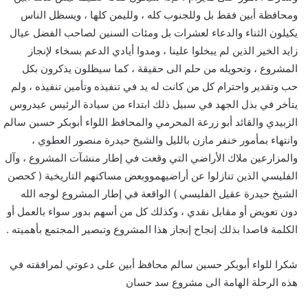
ومحافظة أبين فقط بل وللجنوب كله ، ولليمن كلها ، ويسظل الناس
يكيلون الثناء والدعاء لعشرات بل ومئات السنين لصاحب الفضل عيال
زايد الخير الذين لم يبخلوا علينا ، ومدوا أيادي الدعم بسخاء لإنجاز
المشروع ، وتحويله من حلم الى حقيقة ، كما سيظلون يذكرون بكل
حب وتقدير واحترام كل من كانت له يد في تنفيذه وتأمين تنفيذه ، ولم
يتأخر في بذل الجهد في سبيل ذلك ابتداء من سيادة الرئيس عيدروس
الزبيدي والقائد أبو زرعة المحرمي والمحافظ اللواء أبوبكر حسبن سالم
وانتهاء بمأمور خنفر مازن بالليل والشيخ حيدرة منصور العطوي ،
والمزارعين ملاك الأراضي التي وقعت في إطار منشآت المشروع ، وآل
الفليسي الذين تنازلوا عن أراضيهمووبعض مساكنهم التاريخية ( كحصن
الشيخ حيدرة عقيل الفليسي ) الواقعة في إطار المشروع لوجه الله
دون تعويض أو مقابل نقدي ، وكذلك كل من أسهم بدور سواء بالعمل أو
الكلمة قاصدا بذلك إنجاح إنجاز هذا المشروع وتبصير المجتمع بأهميته .
شكرا للواء أبوبكر حسين سالم محافظ أبين على دعوتي لمرافقته في
هذه الرحلة الهامة الى مشروع سد حسان