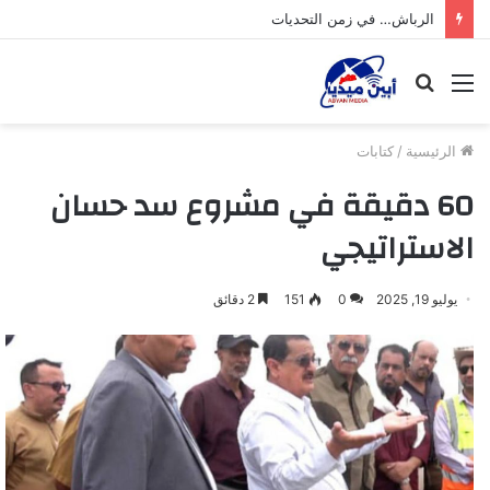
الرباش… في زمن التحديات
القائمة
بحث
عن
الرئيسية
/
كتابات
60 دقيقة في مشروع سد حسان
الاستراتيجي
يوليو 19, 2025
0
151
2 دقائق