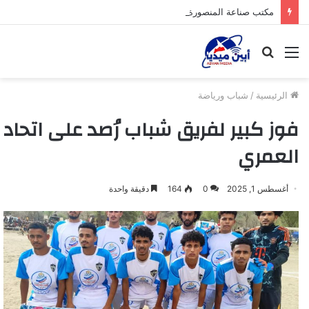
مكتب صناعة المنصورة بعدن يواصل حملته الرقابية لضبط أسعار المواد الغذائية والوجبات بمطاعم المديرية
القائمة
بحث
عن
الرئيسية
/
شباب ورياضة
فوز كبير لفريق شباب رُصد على اتحاد
العمري
أغسطس 1, 2025
0
164
دقيقة واحدة