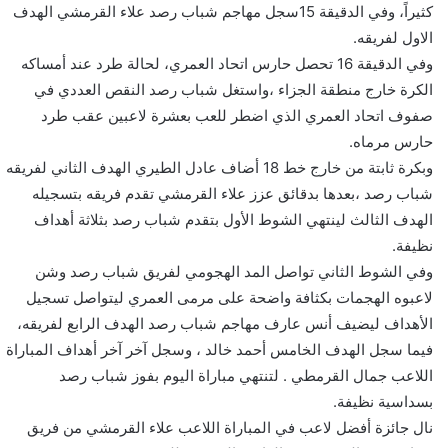
كثيراً، وفي الدقيقة 15سجل مهاجم شباب رصد علاء القرمشي الهدف
الاول لفريقه.
وفي الدقيقة 16 تحصل حارس اتحاد العمري، لحالة طرد عند أمساكه
الكرة خارج منطقة الجزاء ،واستغل شباب رصد النقص العددي في
صفوف اتحاد العمري الذي اضطر للعب بعشرة لاعبين عقب طرد
حارس مرماه.
وبكرة ثابتة من خارج خط 18 أضاف عادل الطيري الهدف الثاني لفريقه
شباب رصد ،بعدها بدقائق عزز علاء القرمشي تقدم فريقه بتسجيله
الهدف الثالث لينتهي الشوط الأول بتقدم شباب رصد بثلاثة أهداف
نظيفة.
وفي الشوط الثاني تواصل المد الهجومي لفريق شباب رصد وشن
لاعبوه الهجمات بكثافة واضحة على مرمى العمري ليتواصل تسجيل
الأهداف ليضيف أنس عارف مهاجم شباب رصد الهدف الرابع لفريقه،
فيما سجل الهدف الخامس أحمد خالد ، وسجل آخر آخر أهداف المباراة
اللاعب جمال القرمطي . لتنتهي مباراة اليوم بفوز شباب رصد
بسداسية نظيفة.
نال جائزة أفضل لاعب في المباراة اللاعب علاء القرمشي من فريق