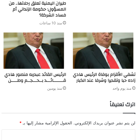
طيران اليمنية تعلق رحلاتها.. من
المسؤول: حكومة الزنداني أم
فساد الشركة؟
منذ 10 ساعات
تشفي الأقزام بوفاة الرئيس هادي
الرئيس القائد عبدربه منصور هادي
زاده حبا وتقديرا وشرفا عند الكبار
قــــــــائـــد بــحـــجــم وطـــــن
منذ يوم واحد
منذ يومين
اترك تعليقاً
لن يتم نشر عنوان بريدك الإلكتروني.
الحقول الإلزامية مشار إليها بـ
*
ا