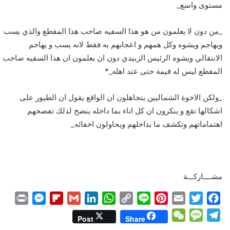
مستوى واسع_
_من دون لا يعلمون من هو هذا السفيه صاحب هذا المقطع والذي يسب
ويهاجم ويشوه وكل همهم و اعجابهم به فقط لانه يسب و يهاجم
الانتقالي ويشوه الرئيس الزبيدي دون ان يعلمون ان هذا السفيه صاحب
المقطع ليس له قيمة حتى عند اهله_*
_ولكن الاخوة الشماليين يتجاهلون ان الواقع يقول ان الطيور على
اشكالها تقع و ينكرون ان كل اناء بما داخله ينضح لذلك تفضحهم
اهتماماتهم وتكشف ما بداخلهم ويحاولون اخفائه_
مشــــاركـــة
P
M
F
G
L
W
C
L
P
E
T
F
r
e
l
m
i
h
o
i
i
m
w
a
W
M
T
Post
Share
i
s
i
a
n
a
p
n
n
a
i
c
e
e
e