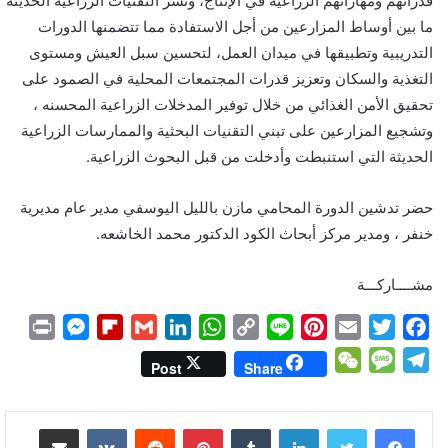
قدراتهم ومهاراتهم الزراعية في الإنتاج، ونشر التقنيات الزراعية الحديثة
ما بين أوساط المزارعين من أجل الاستفادة مما تتضمنها الدورات
التدريبية وتطبيقها في ميدان العمل، لتحسين سبل العيش ومستوى
التغذية والسكان وتعزيز قدرات المجتمعات المحلية في الصمود على
تحقيق الأمن الغذائي من خلال توفير المدخلات الزراعية المحسنه ،
وتشجيع المزارعين على تبني التقنيات البحثية والممارسات الزراعية
الحديثة التي استنبطت وأدخلت من قبل البحوث الزراعية.
حضر تدشين الدورة المحامي مازن بالليل اليوسفي مدير عام مديرية
خنفر ، ومدير مركز أبحاث الكود الدكتور محمد الخاشعه.
مشــــاركـــة
P
M
F
G
L
W
C
L
P
E
T
F
r
e
l
m
i
h
o
i
i
m
w
a
W
M
T
Post
Share
i
s
i
a
n
a
p
n
n
a
i
c
e
e
e
n
s
p
i
k
t
y
e
t
i
t
e
C
s
l
لينكدإن
بينتيريست
مشاركة عبر البريد
t
e
b
l
e
s
L
e
l
t
b
h
s
e