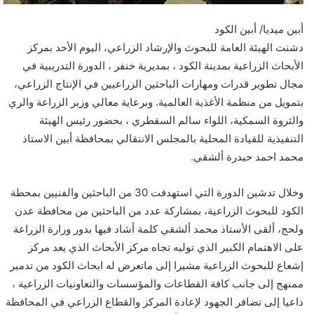
أبين ميديا/ أبين الكود
دشنت الهيئة العامة للبحوث والإرشاد الزراعي، اليوم الأحد بمركز
الأبحاث الزراعية بمدينة الكود ، بمديرية خنفر ، الدورة التدريبية في
مجال تطوير قدرات ومهارات الباحثين الزراعيين في الإنتاج الزراعي،
بتمويل من منظمة الأغذية العالمية. وبرعاية معالي وزير الزراعة والري
والثروة السمكية، اللواء سالم السقطري ، بحضور رئيس الهيئة
التنفيذية للقيادة المحلية بالمجلس الانتقالي بمحافظة أبين الاستاذ
محمد احمد حيدرة ألشقي.
وخلال تدشين الدورة التي استهدفت 30 من الباحثين والفنيين بمحطة
الكود للبحوث الزراعية، بمشاركة عدد من الباحثين من محافظة عدن
ولحج، ألقى الأستاذ محمد ألشقي كلمة أشاد فيها بدور وزارة الزراعة
على الاهتمام الكبير الذي توليه تجاه مركز الأبحاث الذي يعد مركز
إشعاع للبحوث الزراعية مشيرا إلى ماتعرض له ابحاث الكود من تدمير
ممنهج إلى جانب كافة القطاعات والمؤسسات والتعاونيات الزراعية ،
داعيا إلى تضافر الجهود لإعادة المركز والقطاع الزراعي في المحافظة