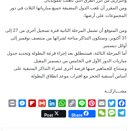
والبرازيل من أبرز الفرق التي تأهلت للمونديال.
ومن المقرر أن تلعب الدول المضيفة جميع مبارياتها الثلاث في دور
المجموعات على أرضها.
ومن المتوقع أن تشمل المرحلة الثانية فترة تسجيل أخرى من 27 إلى
31 أكتوبر، وستكون التذاكر متاحة لشرائها من منتصف نوفمبر إلى
أوائل ديسمبر.
أما المرحلة الثالثة، فستنطلق بعد إجراء قرعة البطولة وتحديد جدول
مباريات الدور الأول في الخامس من ديسمبر المقبل.
وستتاح للجماهير حينها فرصة أخرى لشراء التذاكر المتبقية على
أساس أسبقية الحجز مع اقتراب موعد انطلاق البطولة
مشــــاركـــة
P
M
F
G
L
W
C
L
P
E
T
F
r
e
l
m
i
h
o
i
i
m
w
a
W
M
T
Post
Share
i
s
i
a
n
a
p
n
n
a
i
c
e
e
e
n
s
p
i
k
t
y
e
t
i
t
e
C
s
l