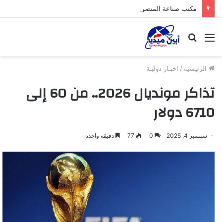
مكتب صناعة المنصورة بعدن يواصل حملته الرقابية لضبط أسعار المواد الغذائية والوجبات بمطاعم المديرية
القائمة
بحث
عن
الرئيسية
/
اخبـار دوليـة
تذاكر مونديال 2026.. من 60 إلى
6710 دولار
سبتمبر 4, 2025
0
77
دقيقة واحدة