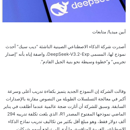
أبين ميديا/ متابعات
أصدرت شركة الذكاء الاصطناعي الصينية الناشئة “ديب سيك” أحدث
نموذج لها، المسمى DeepSeek-V3.2-Exp، واصفة إياه بأنه “إصدار
تجريبي” و”خطوة وسيطة نحو بنية الجيل القادم”.
وقالت الشركة إن النموذج الجديد يتميز بكفاءة تدريب أعلى وسرعة
أكبر في معالجة التسلسلات الطويلة من النصوص مقارنة بالإصدارات
السابقة. وسبق للشركة أن أثارت ضجة عالمية عندما أطلقت في يناير
الماضي نموذجها المفتوح المصدر R1، الذي بلغت تكلفة تدريبه 294
ألف دولار فقط، وهو مبلغ أقل بكثير من تكاليف تدريب نماذج الذكاء
الاصطناعي الغربية المنافسة، ما أدى إلى تراجع أسهم شركات