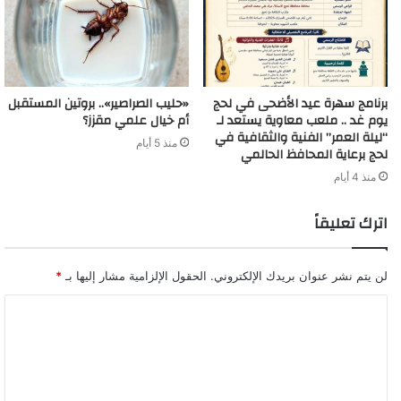
برنامج سهرة عيد الأضحى في لحج
«حليب الصراصير».. بروتين المستقبل
يوم غد .. ملعب معاوية يستعد لـ
أم خيال علمي مقزز؟
“ليلة العمر” الفنية والثقافية في
منذ 5 أيام
لحج برعاية المحافظ الحالمي
منذ 4 أيام
اترك تعليقاً
لن يتم نشر عنوان بريدك الإلكتروني.
الحقول الإلزامية مشار إليها بـ
*
ا
ل
ت
ع