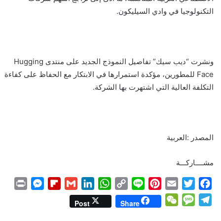
التكنولوجيا في وادي السيليكون.
ونشرت “ديب سيك” تفاصيل النموذج الجديد على منتدى Hugging
Face للمطورين، مؤكدة استمرارها في الابتكار مع الحفاظ على كفاءة
التكلفة العالية التي اشتهرت بها الشركة.
المصدر :العربية
مشــــاركـــة
P
M
F
G
L
W
C
L
P
E
T
F
r
e
l
m
i
h
o
i
i
m
w
a
W
M
T
Post
Share
i
s
i
a
n
a
p
n
n
a
i
c
e
e
e