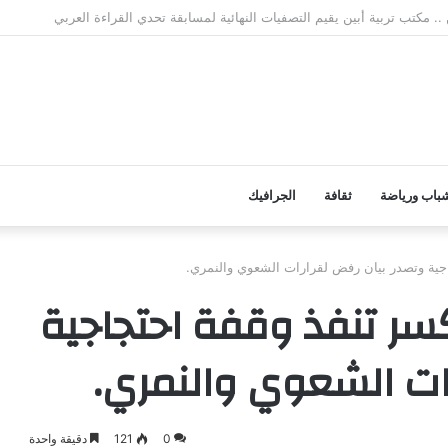
. القائد الرمز عيدروس الزبيدي في دروب النضال ومنعطفات التاريخ
باب ورياضة
ثقافة
الجرافيك
جية وتصدر بيان رفض لقرارات الشعوي والنمري.
سر تنفذ وقفة احتجاجية
ات الشعوي والنمري.
0
121
دقيقة واحدة