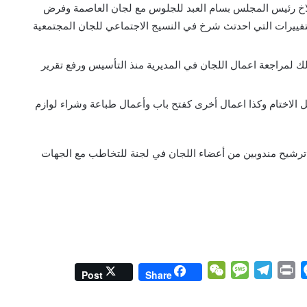
الاخ رئيس المجلس بسام العبد للجلوس مع لجان العاصمة وفرض
تفييرات التي احدتث شرخ في النسيج الاجتماعي للجان المجتمعية
لك لمراجعة اعمال اللجان في المديرية منذ التأسيس ورفع تقرير
مل الاختام وكذا اعمال أخرى كفتح باب وأعمال طباعة وشراء لوازم
ي ترشيح مندوبين من أعضاء اللجان في لجنة للتخاطب مع الجهات
W
M
T
P
M
Post
Share
e
e
e
r
e
C
s
l
i
s