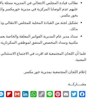
نطالب قيادة المجلس الانتقالي في المديرية ممثلة ب
عليهم عدم الوصايا المركزية في مديرية خورمكسر وال
بخور مكسر.
تشكيل لجنة من القيادة المحلية للمجلس الانتقالي وذ
بذلك.
سداد مدير عام المديرية الفواتير المعلقة والخاصة بع
مكتبية وسداد المخصص المتفق لموظفي السكرتارية.
علما أن اللجان المجتمعية قد اقرت في الاجتماع الاستثنائ
المعنية.
إعلام اللجان المجتمعية بمديرية خور مكسر.
مشــــاركـــة
F
G
L
W
C
L
P
E
T
F
l
m
i
h
o
i
i
m
w
a
i
a
n
a
p
n
n
a
i
c