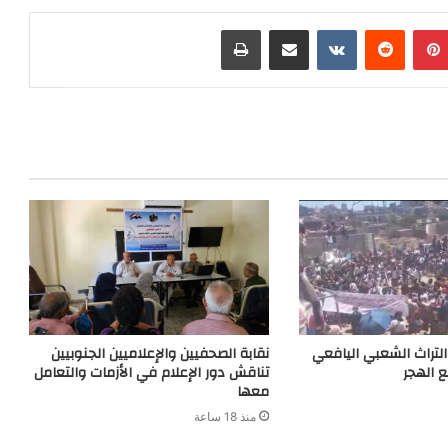
h
s
e
n
s
بينتيريست
مشاركة عبر البريد
طباعة
a
a
g
t
e
t
g
r
n
e
a
g
m
e
r
لتراث الشعبي اليافعي
نقابة الصحفيين والإعلاميين الجنوبيين
 الهجر
تناقش دور الإعلام في الأزمات والتعامل
معها
منذ 18 ساعة