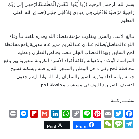
بسم الله الرحمن الرحيم (( يَا أَيَّتُهَا النَّفْسُ الْمُطْمَئِنَّةُ ارْجِعِي إِلَى رَبِّكِ
رَاضِيَةً مَرْضِيَّةً فَادْخُلِي فِي عِبَادِي وَادْخُلِي جَنَّتِي))صدق الله العلي
العظيم
ببالغ الأسى والحزن وبقلوب مؤمنة بقضاء الله وقدره تلقينا نبأ وفاة
اللواء المناضل/صالح عبادي عبدالكريم مدير عام مديرية يافع محافظة
لحج السابق وبهذا المصاب الجلل نبعث بخالص التعازي وعظيم
المواساة لأولاده ولاخوانه وكافة أفراد الأسرة الكريمة بمديرية يهر يافع
محافظة لحج وفي داخل الوطن والمهجر الله يرحمه ويسكنه فسيح
جناته ويلهم أهله وذويه الصبر والسلوان وانا لله وانا اليه راجعون
الاسيف ناصر زيد اليوسفي مستشار محافظة لحج
مشــــاركـــة
P
M
F
G
L
W
C
L
P
E
T
F
r
e
l
m
i
h
o
i
i
m
w
a
W
M
T
Post
Share
i
s
i
a
n
a
p
n
n
a
i
c
e
e
e
n
s
p
i
k
t
y
e
t
i
t
e