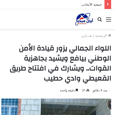
جمعية الأبحاث النسوية التنموية بخنفر توزع لحوم الأضاحي للأسر الفقيرة بدعم من مؤسسة بلقيس
القائمة
بحث
عن
الرئيسية
/
تقـــارير
اللواء الجمالي يزور قيادة الأمن
الوطني بيافع ويشيد بجاهزية
القوات.. ويشارك في افتتاح طريق
القعيطي وادي حطيب
منذ 4 دقائق
31
دقيقة واحدة