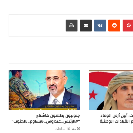
e
e
e
r
e
C
s
l
i
s
h
s
e
n
s
بينتيريست
مشاركة عبر البريد
طباعة
a
a
g
t
e
t
g
r
n
e
a
g
m
e
r
ت: أبين أرض الوفاء
جنوبيون يطلقون هاشتاج
 القيادات الوطنية
“#الرئيس_عيدروس_لايساوم_بالجنوب”
منذ 10 ساعات