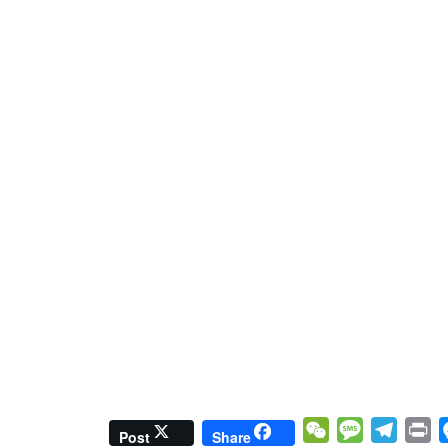
W
M
T
P
M
Post
Share