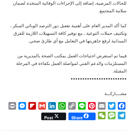
للحالات المرضية، إضافة إلى الإجراءات الوقائية المتخذة لضمان
سلامة المجتمع.
كما أكد المدير العام على أهمية تفعيل دور الترصد الوبائي المبكر ،
وتكثيف حملات التوعية ، مع توفير كافة التسهيلات اللازمة للفرق
الميدانية لرفع جاهزيتها في التعامل مع أي طارئ صحي.
فيما تم استعرض احتياجات العمل بمكتب الصحة بالمديرية من
المستلزمات والدعم الفني لمواصلة العمل بكفاءة في المرحلة
المقبلة.
▪︎▪︎▪︎▪︎▪︎▪︎▪︎▪︎▪︎▪︎▪︎▪︎▪︎▪︎▪︎▪︎▪︎▪︎▪︎▪︎▪︎▪︎▪︎▪︎
مشــــاركـــة
P
M
F
G
L
W
C
L
P
E
T
F
r
e
l
m
i
h
o
i
i
m
w
a
W
M
T
Post
Share
i
s
i
a
n
a
p
n
n
a
i
c
e
e
e
n
s
p
i
k
t
y
e
t
i
t
e
C
s
l