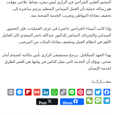
المخيم الطبي الجراحي في الرازي ليس مجرد نشاط علاجي مؤقت.
هو رسالة عملية بأن العمل الميداني المنظم يترجم مباشرة إلى
تخفيف معاناة المواطن وتقريب الخدمة الصحية منه.
وإذا كانت أسماء الجراحين حاضرة في غرف العمليات، فإن الحضور
الميداني والإشراف المباشر للدكتور عبدالله ناصر السعدي كان العامل
الأهم في انتظام العمل وتخفيف معاناة المئات من المرضى.
بهذا الجهد المتكامل، يرسخ مستشفى الرازي بأبين مكانته كصمام أمان
صحي، ويؤكد أن الخدمة التي تصل للناس في وقتها هي أقصر الطرق
لخدمة الإنسان.
مشــــاركـــة
P
M
F
G
L
W
C
L
P
E
T
F
r
e
l
m
i
h
o
i
i
m
w
a
W
M
T
Post
Share
i
s
i
a
n
a
p
n
n
a
i
c
e
e
e
n
s
p
i
k
t
y
e
t
i
t
e
C
s
l