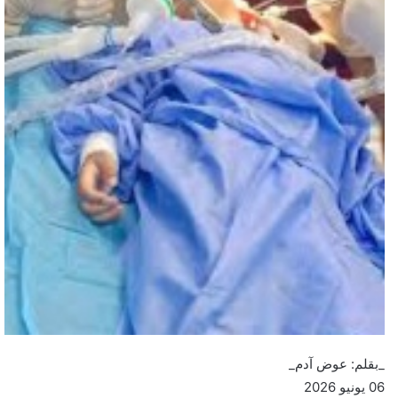
_بقلم: عوض آدم_
06 يونيو 2026