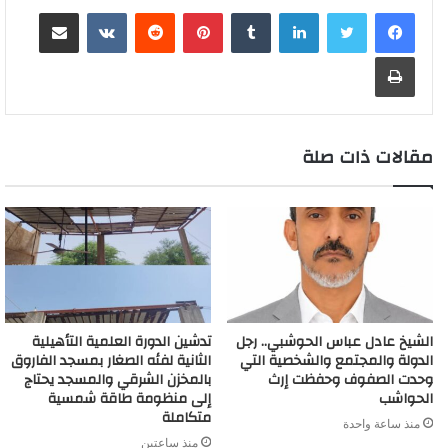
لينكدإن
بينتيريست
مشاركة عبر البريد
t
e
b
l
e
s
L
e
l
t
b
h
s
e
n
o
d
A
i
r
e
o
a
a
g
طباعة
g
a
I
p
n
e
r
o
t
g
r
e
r
n
p
k
s
k
e
a
r
d
t
m
مقالات ذات صلة
الشيخ عادل عباس الحوشبي.. رجل
تدشين الدورة العلمية التأهيلية
الدولة والمجتمع والشخصية التي
الثانية لفئه الصغار بمسجد الفاروق
وحدت الصفوف وحفظت إرث
بالمخزن الشرقي والمسجد يحتاج
الحواشب
إلى منظومة طاقة شمسية
متكاملة
منذ ساعة واحدة
منذ ساعتين