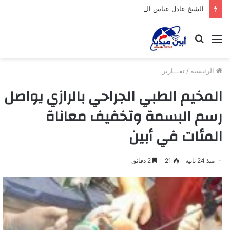
الشيخ عادل عباس الحوشبي.. رجل الدولة والمجتمع والشخصية التي وحدت الصفوف وحفظت إرث الحواشب
القائمة
بحث
عن
الرئيسية
/
تقـــارير
المخيم الطبي الجراحي بالرازي يواصل
رسم البسمة وتخفيف معاناة
المئات في أبين
منذ 24 ثانية
21
2 دقائق