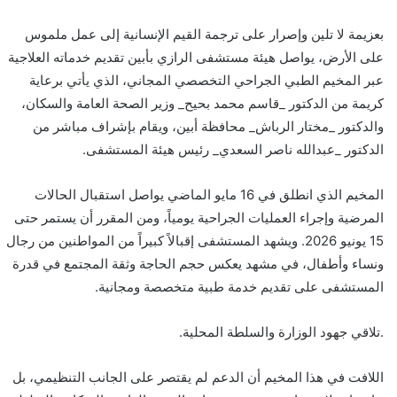
بعزيمة لا تلين وإصرار على ترجمة القيم الإنسانية إلى عمل ملموس
على الأرض، يواصل هيئة مستشفى الرازي بأبين تقديم خدماته العلاجية
عبر المخيم الطبي الجراحي التخصصي المجاني، الذي يأتي برعاية
كريمة من الدكتور _قاسم محمد بحيح_ وزير الصحة العامة والسكان،
والدكتور _مختار الرباش_ محافظة أبين، ويقام بإشراف مباشر من
الدكتور _عبدالله ناصر السعدي_ رئيس هيئة المستشفى.
المخيم الذي انطلق في 16 مايو الماضي يواصل استقبال الحالات
المرضية وإجراء العمليات الجراحية يومياً، ومن المقرر أن يستمر حتى
15 يونيو 2026. ويشهد المستشفى إقبالاً كبيراً من المواطنين من رجال
ونساء وأطفال، في مشهد يعكس حجم الحاجة وثقة المجتمع في قدرة
المستشفى على تقديم خدمة طبية متخصصة ومجانية.
.تلاقي جهود الوزارة والسلطة المحلية.
اللافت في هذا المخيم أن الدعم لم يقتصر على الجانب التنظيمي، بل