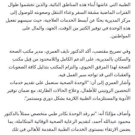
الطبية التي عاشها أبناء هذه المناطق النائية، والذين تجشموا طوال
الفترات الماضية مشقة السفر وعناء التنقل وصعوبته للوصول إلى
مركز المديرية بحثًا عن أبسط الخدمات العلاجية، حيث سيسهم تفعيل
هذه الوحدة في توفير الكثير من الوقت، الجهد، والمال على
المواطنين.
​وفي تصريح مقتضب، أكد الدكتور نايف العمري، مدير مكتب الصحة
والسكان بالمديرية، على الدعم الكامل واللامحدود من قِبل مكتب
الصحة لهذا المرفق الحيوي، والتزام المكتب بتذليل كافة الصعوبات
والعقبات التي قد تواجه سير العمل فيه.
وأشار العمري إلى أن: “الوحدة الصحية ستعمل على تقديم خدمات
التحصين الروتيني للأطفال، وعلاج الحالات الطارئة، مع ضمان توفير
الأدوية والمستلزمات الطبية اللازمة بشكل دوري ومستمر”.
​وأضاف مؤكدًا أنه: “تم رفد الوحدة بكادر طبي متخصص ممثلاً بالدكتور
محمود عبدالله أحمد، لتقديم الرعاية الصحية الوقائية المتكاملة، بما
يضمن الارتقاء بمستوى الخدمات الطبية المقدمة للأهالي في تلك