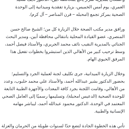
العمري، يوم أمس الخميس، بزيارة تفقدية وميدانية إلى الوحدة
الصحية بمركز تجمع (امحبله – قرن المناصر – آل كرم).
​ورافق مدير مكتب الصحة خلال الزيارة كل من؛ الشيخ صالح حسن
المنصري، عضو القيادة المحلية بانتقالي محافظة أبين، ومدير البحث
الجنائي بالمديرية النقيب نائف محمد الجريري، والأستاذ فيصل أحمد،
وسط ترحيب كبير من الأهالي الذين استبشروا بخطوات تفعيل هذا
المرفق الحيوي الهام.
​وخلال الزيارة الميدانية، جرى تكليف لجنة لعملية الجرد والتسليم؛
بحضور الدكتور بشير عبدالله أحمد، والأستاذ علي محمد حلبوب، وعدد
من الأهالي، وقامت اللجنة بجرد كافة المعدات والأجهزة الطبية التابعة
للوحدة الصحية (الدعيس امحبلة)، وتسليمها رسميًا إلى العامل الصحي
المعتمد في الوحدة، الدكتور محمود عبدالله أحمد، ليباشر مهامه
الإنسانية والطبية.
​تأتي هذه الخطوة الجادة لتضع حدًا لسنوات طويلة من الحرمان والعزلة