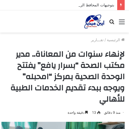
بتوجيهات المحافظ الرباش.. الوكيل الجنيدي يتفقد مستشفى الشهيد محنف بلودر ويطلع على سير العمل بالمرافق الحكومية في المديرية
القائمة
بحث
عن
الرئيسية
/
تقـــارير
لإنهاء سنوات من المعاناة.. مدير
مكتب الصحة “بسرار يافع” يفتتح
الوحدة الصحية بمركز “امحبله”
ويوجه ببدء تقديم الخدمات الطبية
للأهالي
منذ 9 دقائق
13
دقيقة واحدة