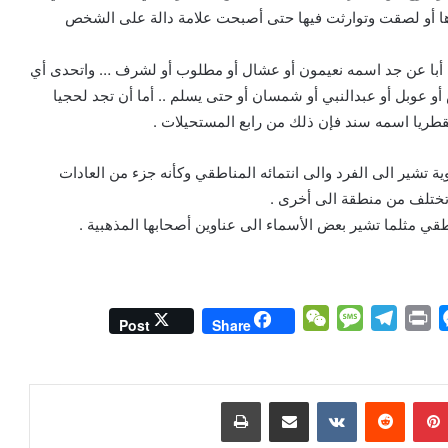
ها أو لصقت وتوارثت فيها حتى أصبحت علامة دالة على الشخص
أبا عن جد اسمه نعيمون أو عشال أو مطلوب أو لشرف … واتحدى أي
وبل أو عبدالنبي أو شمسان أو حتى يسلم .. أما أن تجد لحجيا
ريا اسمه سند فإن ذلك من رابع المستحيلات .
 تشير الى الفرد والى انتمائه المناطقي وكأنه جزء من العادات
ي تختلف من منطقة الى أخرى .
قي مثلما تشير بعض الأسماء الى عناوين أصحابها المذهبية .
W
M
T
P
M
Post
Share
e
e
e
r
e
C
s
l
i
s
h
s
e
n
s
بينتيريست
مشاركة عبر البريد
طباعة
a
a
g
t
e
t
g
r
n