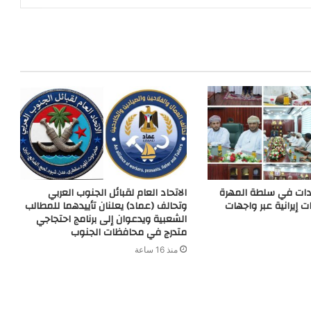
e
a
g
m
e
r
دات في سلطة المهرة
الاتحاد العام لقبائل الجنوب العربي
إيرانية عبر واجهات
وتحالف (عماد) يعلنان تأييدهما للمطالب
الشعبية ويدعوان إلى برنامج احتجاجي
متدرج في محافظات الجنوب
منذ 16 ساعة