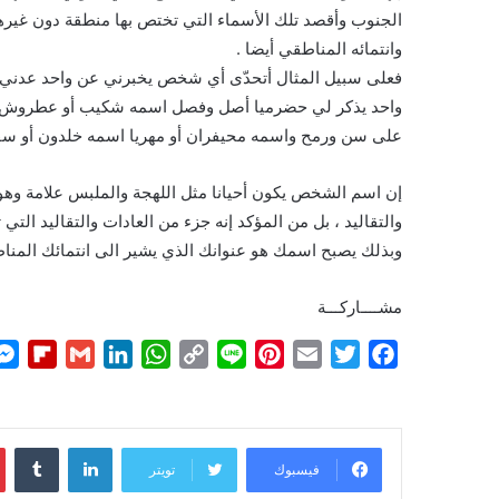
الجنوب وأقصد تلك الأسماء التي تختص بها منطقة دون غير
وانتمائه المناطقي أيضا .
فعلى سبيل المثال أتحدّى أي شخص يخبرني عن واحد عدني 
واحد يذكر لي حضرميا أصل وفصل اسمه شكيب أو عطروش أو ع
على سن ورمح واسمه محيفران أو مهريا اسمه خلدون أو سقط
إن اسم الشخص يكون أحيانا مثل اللهجة والملبس علامة وهوية
والتقاليد ، بل من المؤكد إنه جزء من العادات والتقاليد الت
وبذلك يصبح اسمك هو عنوانك الذي يشير الى انتمائك المناط
مشــــاركـــة
F
G
L
W
C
L
P
E
T
F
l
m
i
h
o
i
i
m
w
a
i
a
n
a
p
n
n
a
i
c
p
i
k
t
y
e
t
i
t
e
لينكدإن
b
l
e
s
L
e
l
t
b
فيسبوك
تويتر
o
d
A
i
r
e
o