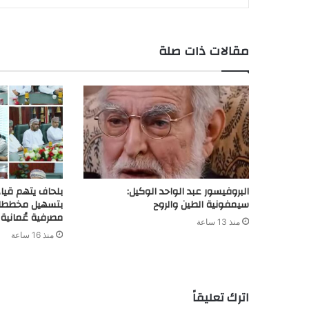
a
I
p
n
e
r
o
r
n
p
k
s
k
مقالات ذات صلة
d
t
البروفيسور عبد الواحد الوكيل:
بلحاف يتهم قيا
سيمفونية الطين والروح
بتسهيل مخططات 
مصرفية عُمانية
منذ 13 ساعة
منذ 16 ساعة
اترك تعليقاً