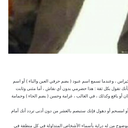
يراس ، وعندما تسمع اسم عبود ( بضم حرفي العين والباء ) أو اسم
 ) فأنك تقول بكل ثقة : هذا حضرمي بدون أي نقاش ، أما مثنى وثابت
ان أو يافع وكذلك ، في الغالب ، غرامة وحسن ( بضم الحاء ) وحمامة
 امسحم أو دهول فإنك ستبصم بالعشر من دون أدنى تردد أنك أمام
وضوح من له دراية بأسماء الأشخاص المتداولة في كل منطقة في