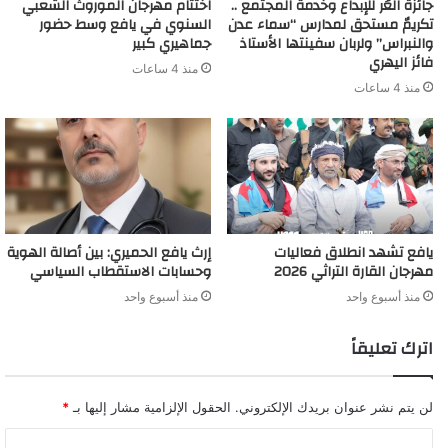
جائزة العُر للإبداع وخدمة المجتمع ..
اختتام مهرجان الموروث الشعبي
تكريمٌ مستحق لمدارس “سماء عدن
السنوي في يافع وسط حضور
والنبراس” ولربان سفينتها الأستاذ
جماهيري كبير
فائز اليهري
منذ 4 ساعات
منذ 4 ساعات
يافع تشهد انطلاق فعاليات
إرث يافع الحميري: بين أصالة الهوية
مهرجان القارة التراثي 2026
وحسابات الاستقطاب السياسي
منذ أسبوع واحد
منذ أسبوع واحد
اترك تعليقاً
لن يتم نشر عنوان بريدك الإلكتروني.
الحقول الإلزامية مشار إليها بـ
*
ا