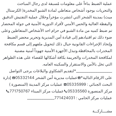
عملية الضبط بناءاً على معلومات مُسبقة لدى رجال المباحث
والتحريات بوجود أشخاص متعاطي لمادة الشبو المخدرة( الكرستال
ميث) بمدينة الشحر التي انتشرت مؤخراً.وخلال عملية التفتيش الدقيق
واليقظة العالية والحس الأمني لأفراد الدورية الأمنية في جولة المحضار
تم ضبط كميه من مادة الشبو في حزام احد الأشخاص المتعاطين وعلى
ضوء ذلك تم اقتيادهم إلى قيادة أمن المديرية وتحرير محضر الضبط
وإتخاذ الإجراءات القانونية حيال ذلك لتحويل ملفهم إلى قسم مكافحة
المخدرات بالمحافظة.وتبذل الأجهزة الأمنية جهوداً أمنية مضنية
لمكافحة المخدرات والجريمة بكافة أشكالها للقضاء على هذه الظواهر
التي تخل بالأمن والاستقرار والسكينه العامه.
____________________*لتقديم الشكاوي والبلاغات يرجى التواصل
على الارقام التالية*☎️عمليات مديرية أمن الشحر 05332144☎️ إدارة
البحث الجنائي : 05335999☎️ عمليات مركز المدينة (المنصورة )
مركز المنصورة 05335560📞عمليات مركز الميناء 771750767📞
عمليات مركز الحامي : 771424031_______________
مشــــاركـــة