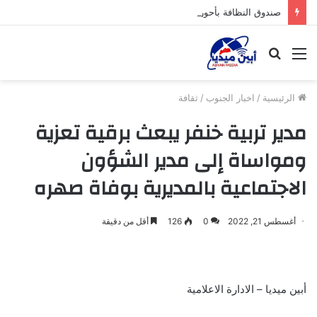
صندوق النظافة بأحور ينفذ حملة لإزالة المكدسات النفاياتية المتراكمة منذ عيد الأضحى من حرم مستشفى أحورالعام
القائمة
بحث
عن
الرئيسية
/
اخبار الجنوب
/
ثقافة
مدير تربية خنفر يبعث برقية تعزية
ومواساة إلى مدير الشؤون
الاجتماعية بالمديرية بوفاة صهره
أغسطس 21, 2022
0
126
أقل من دقيقة
أبين ميديا – الادارة الاعلامية