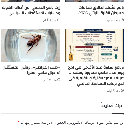
يافع تشهد انطلاق فعاليات
إرث يافع الحميري: بين أصالة الهوية
مهرجان القارة التراثي 2026
وحسابات الاستقطاب السياسي
منذ يومين
منذ 3 أيام
برنامج سهرة عيد الأضحى في لحج
«حليب الصراصير».. بروتين المستقبل
يوم غد .. ملعب معاوية يستعد لـ
أم خيال علمي مقزز؟
“ليلة العمر” الفنية والثقافية في
منذ 5 أيام
لحج برعاية المحافظ الحالمي
منذ 5 أيام
اترك تعليقاً
لن يتم نشر عنوان بريدك الإلكتروني.
الحقول الإلزامية مشار إليها بـ
*