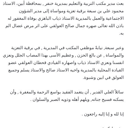
بعث مدير مكتب التربية والتعليم بمديرية خنفر , بمحافظة أبين، الاستاذ
محمود علي بن سبعة برقية تعزية ومواساة إلى مدير الشؤون
الاجتماعية والعمل بالمديرية الاستاذ ذياب الباهزي بوفاة المغفور له
باذن الله تعالى صهره جمال صالح العولقي على اثر مرض عضال الم
به.
وعبر سبعة, نيابةً موظفي المكتب في المديرية , في برقية التعزية
والمواساة , عن بالغ الحزن , وعظيم الأسى بهذا المصاب الجلل ونعزي
انفسنا ونعزي الاستاذ ذياب واصهاره القيادي قحطان العولقي عضو
القيادة المحلية بالمديرية واخيه الاستاذ صالح والاستاذ يسلم وجميع
العولق في ابين وشبوة.
سائلاً العلي القدير , أن يتغمد الفقيد بواسع الرحمة والمغفرة , وأن
يسكنه فسيح جناته, ويلهم أهله وذويه الصبر والسلوان .
إنا لله و إنا إليه راجعون .