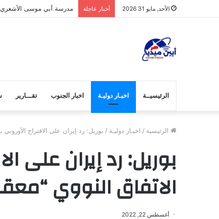
مدرسة أبي موسى الأشعري بج
الأحد, مايو 31 2026
أخبار عاجلة
الرئيسيــة
اخبـار دوليـة
اخبار الجنوب
تقـــارير
ش
الرئيسية
/
اخبـار دوليـة
/
بوريل: رد إيران على الاقتراح الأوروبي 
بوريل: رد إيران على ال
الاتفاق النووي “معق
أغسطس 22, 2022