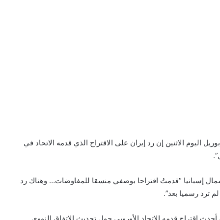
يل اليوم الاثنين إن رد إيران على الاقتراح الذي قدمه الاتحاد في
”.
شمال إسبانيا “قدمتُ اقتراحا بوصفي منسقا للمفاوضات… وهناك رد
لم ترد رسميا بعد”.
أحدث اقتراح قدمه الاتحاد الأوروبي حول تحديث الاتفاق النووي