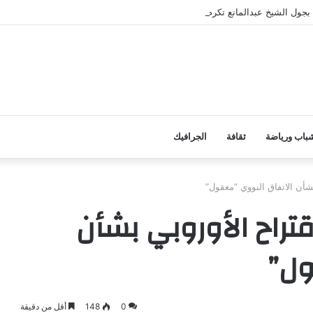
ول الشيخ عبدالمانع تكرم طلابها بعد حفظهم لكتاب الله تعالى
باب ورياضة
ثقافة
الجرافيك
بشأن الاتفاق النووي “معقول”
اقتراح الأوروبي بشأن
ول”
0
148
أقل من دقيقة