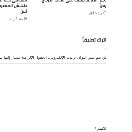
لجيل الصاعد يتغلب على شباب الدرجاج
النشامى بطلاً ل
ودياً
طهبش المنصوري
أبين
منذ 5 أيام
منذ 5 أيام
اترك تعليقاً
لن يتم نشر عنوان بريدك الإلكتروني.
الحقول الإلزامية مشار إليها بـ
ا
ل
ت
ع
ل
ي
ق
الاسم
*