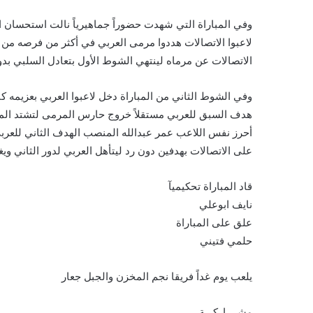
وفي المباراة التي شهدت حضوراً جماهيرياً نالت استحسان ال
لاعبوا الاتصالات هددوا مرمى العربي في أكثر من فرصه م
الاتصالات عن مرماه لينتهي الشوط الأول بتعادل السلبي بد
وفي الشوط الثاني من المباراة دخل لاعبوا العربي بعزيمه 
هدف السبق للعربي مستقلاً خروج حارس المرمى لتشتد المبار
أحرز نفس اللاعب عمر عبدالله المنصب الهدف الثاني للعربي 
على الاتصالات بهدفين دون رد ليتأهل العربي لدور الثاني ويغ
قاد المباراة تحكيميآ
نايف ابوعلي
علق على المباراة
حلمي فتيني
يلعب يوم غداً فريقا نجم المخزن والجبل جعار
مشــــاركـــة