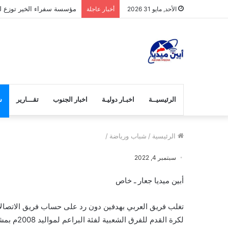
مؤسسة سفراء الخير توزع لح
الأحد, مايو 31 2026
أخبار عاجلة
الرئيسيــة
اخبـار دوليـة
اخبار الجنوب
تقـــارير
ش
الرئيسية
/
شباب ورياضة
/
سبتمبر 4, 2022
أبين ميديا جعار ـ خاص
تغلب فريق العربي بهدفين دون رد على حساب فريق الاتصالا
لكرة القدم للفرق الشعبية لفئة البراعم لمواليد 2008م بمشاركة 8فرق شعبية تلعب بنظام خروج المغلوب من مره واحده