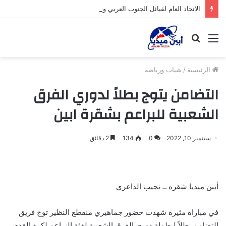
الاتحاد العام لقبائل الجنوب العربي وتحالف (عماد) يعلنان تأييدهما للمطالب الشعبية ويدعوان إلى برنامج احتجاجي متدرج في محافظات الجنوب
القائمة
بحث
عن
الرئيسية
/
شباب ورياضة
التضامن يتوج بطلاً لدوري الفرق
الشعبية للبراعم بشقرة ابين
سبتمبر 10, 2022
0
134
2 دقائق
أبين ميديا شقره ــ نجيب الداعري
في مباراة مثيرة شهدت حضور جماهيري منقطع النظير توج فريق
التضامن بطلاً لبطولة دوري الفرق الشعبية لفئة البراعم لكرة القدم,