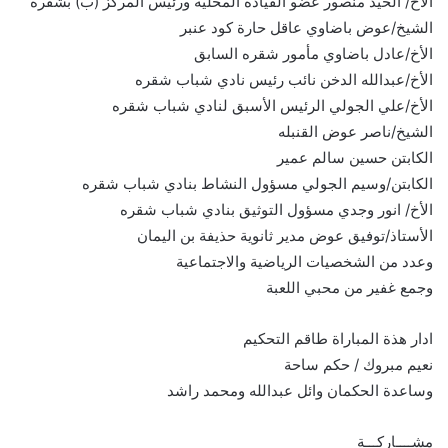
الأخ/ الحيد منصور عضو القيادة المحلية ورئيس المركز (ب) بشقره
الشيخ/عوض باضاوي عاقل حارة كود عنبر
الأخ/عادل باضاوي مأمور شقره السابق
الأخ/عبدالله الدخن نائب رئيس نادي شباب شقره
الأخ/علي الجولي الرئيس الأسبق لنادي شباب شقره
الشيخ/ناصر عوض القنبله
الكابتن حسين سالم عمير
الكابتن/وسيم الجولي مسؤول النشاط بنادي شباب شقره
الأخ/ انور وجدي مسؤول التوثيق بنادي شباب شقره
الأستاذ/توفيق عوض مدير ثانوية حذيفة بن اليمان
وعدد من الشخصيات الرياضية والاجتماعية
وجمع غفير من محبي اللعبة
ادار هذة المباراة طاقم التحكيم
نعيم مبروك / حكم ساحة
وساعدة الحكمان وائل عبدالله ومحمد راشد
مشــــاركـــة