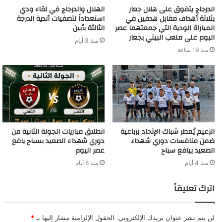
الدرجاج يتفوق على هلال جعار
الهلال والدرجاج في لقاء ودي
بثلاثة أهداف مقابل هدفين في
استعداداً لتصفيات أندية الدرجة
المباراة الودية التي جمعتهما عصر
الثالثة بأبين
البوم على ملعب البيتي بجعار
منذ 3 أيام
منذ 19 ساعة
الزعيم يُمطر شباك الإتحاد برباعية
انطلاق مباريات الجولة الثانية من
ضمن منافسات دوري شهداء
دوري شهداء الصعيد بسباح يافع
الصعيد بيافع سباح
عصر اليوم
منذ 4 أيام
منذ 6 أيام
اترك تعليقاً
لن يتم نشر عنوان بريدك الإلكتروني.
الحقول الإلزامية مشار إليها بـ
*