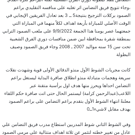
،وجاء تتويج فريق التضامن اثر تغلبه على منافسه التقليدي براعم
الصمود بركلات الترجيح بنتيجة5 ــ 3 بعد تعادل الفريقين الإيجابي في
الوقت الأصلي للمباراة بأربعة اهداف لكلاً منهما في المباراة التي
جمعتهما عصر يومنا هذا الجمعة 9/9/2022 على ملعب الصمود الترابي
بمنطقة شقرة بمحافظة ابين ضمن منافسات دوري الفرق الشعبية
تحت سن 15 سنه مواليد 2007 ـ 2008 وجاء فريق الصمود وصيف
البطولة
كانت مجريات الشوط الأول منذو الدقائق الأولى قوية وشهدت نقلات
سريعة وهجمات متبادلة منذو انطلاق صافرة البداية ليستغل براعم
التضامن احداها ويحرز متها هدف اول برأسبة متقنة عبر
اللاعب(عبدالرحمن كرامة) ليستمر الحال حتى اتت صافرة حكم اللقاء
معلنةً انتهاء الشوط الأول بتقدم براعم التضامن على براعم الصمود
بهدف مقابل لاشيء1ــ0
وفي الشوط الثاني شوط المدربين استطاع مدرب فريق التضامن علي
عادل من تغيير خطته لتثمر عن ثلاثة اهداف متتالية على مرمى الصمود