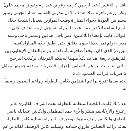
باقدام اللاعبين( عبدالرحمن كرامة وعوض عبد ربة وعوض محمد علي)
ولكن ورغم تاخره ب4 اهداف الإ ان مدربي الصمود عمار الجبلي ومنير
يسلم من العودة لاجواء المباراة وقلب الموازين بتعديل النتيجة خلال
الربع الساعة االأخيرة من عمر المباراة بتسجيل اربعة اهداف على
التوالي كانت بإمضاء اللاعبين( عمر ناجي هدفين وسمير ناجي وسند
مدين) ،ولم تمر بعدها سوى دقائق حتى اطلق حكم المباراة(نعيم
مبروك) الذي كان موفقاً صافرته بأنتهاء المباراة بالتعادل الإيجابي بين
الفريقين باربعة اهداف لكلاً منهما ليحتكم الفريقان لركلات الترجيح
والتي ابتسمت لبراعم التضامن بإحرازه 5 ضربات موفقة جميعها مقابل
3 ضربات لبراعم الصمود 5ــ3
ليتم بعدها تتويج براعم التضامن بكأس البطولة وبراعم الصمود وصيفاً
له
بعد ذلك قامت اللجنة المنظمة للبطولة تحت اشراف الكابتن/ عمر
زعيزع والأخ/احمد هبنتر والأخ/احمد المطملي والكابتن عبدالله ناصر
باضاوي والكابتن رئيف مبروك وضيوف المباراة بتسليم كاس البطولة
لفائد براعم التضامن فاروق حماده ،وتسليم كاس الوصيف لقائد براعم