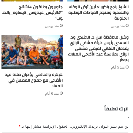
الشيخ راجح باكريت: أبين أرض الوفاء
جنوبيون يطلقون هاشتاج
والتضحية ومنجم القيادات الوطنية
“#الرئيس_عيدروس_لايساوم_بالجن
الجنوبية
وب”
منذ يومين
منذ يومين
وكيل محافظة ابين د. الجنيدي ود.
السعدي رئيس هيئة مشفى الرازي
يقدمان التهاني لمرضى مشفى
الرازي بمناسبة عيد الأضحى المبارك
بجعار
منذ 5 أيام
‏هرهرة والحالمي يؤديان صلاة عيد
الأضحى مع جموع المصلين في
المعلا
منذ 6 أيام
اترك تعليقاً
لن يتم نشر عنوان بريدك الإلكتروني.
الحقول الإلزامية مشار إليها بـ
*