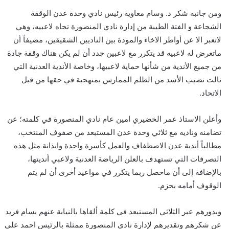
ومن جانبه شكر د. وسام معاوية رئيس نادي وحدة عدن الوقفة
الشجاعة و الفتة الطيبة من إدارة نادي المنصورة تجاه لاعبيه، وهي
لاتعبر الا عن أواطر الاخاء والمودة بين الناديين الشقيقين، مضيفاً أن
ماتعرض له لاعبيه قد يتكرر مع لاعبين جدد أن لم يكن هناك وقفة جادة
من جميع الأندية من شأنها حماية لاعبيها، وخاصة الأندية العدنية التي
نالت نصيب الأسد من الظلم الممارس بمنهجية في حقها من قبل
الاتحاد.
وأعلن الاستاذ عمر الخضيري امين عام نادي المنصورة في كلمته؛ عن
تضامنه وناديه مع ثلاثي وحدة عدن المستبعد من صفوف المنتخب،
مطالباً أندية عدن الاصطفاف والعمل كأسرة واحدة وايذانة مثل هذه
التصرفات التي تستهدف بالعلن الرياضة العدنية ولاعبي أنديتها،
بالإضافة إلى أن ماحصل ربما يتكرر في مواعيد أخرى أن لم يتم
الوقوف أمامه بحزم.
وبدورهم عبر الثلاثي المستبعد في كلمة ألقاها بالنيابة عنهم بسام فريد
عن شكرهم وتقديرهم لإدارة نادي المنصورة ممثلة بالرئيس احمد علي