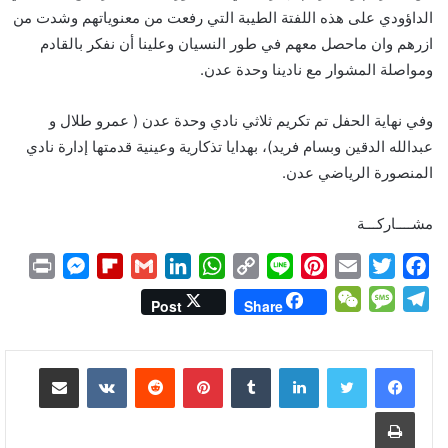
الداؤودي على هذه اللفتة الطيبة التي رفعت من معنوياتهم وشدت من
ازرهم وان ماحصل معهم في طور النسيان وعلينا أن نفكر بالقادم
ومواصلة المشوار مع نادينا وحدة عدن.
وفي نهاية الحفل تم تكريم ثلاثي نادي وحدة عدن ( عمرو طلال و
عبدالله الدقين وبسام فريد)، بهدايا تذكارية وعينية قدمتها إدارة نادي
المنصورة الرياضي عدن.
مشــــاركـــة
P
M
F
G
L
W
C
L
P
E
T
F
r
e
l
m
i
h
o
i
i
m
w
a
W
M
T
Post
Share
i
s
i
a
n
a
p
n
n
a
i
c
e
e
e
n
s
p
i
k
t
y
e
t
i
t
e
C
s
l
لينكدإن
بينتيريست
مشاركة عبر البريد
t
e
b
l
e
s
L
e
l
t
b
h
s
e
n
o
d
A
i
r
e
o
a
a
g
طباعة
g
a
I
p
n
e
r
o
t
g
r
e
r
n
p
k
s
k