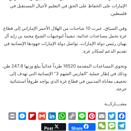
الإمارات على الحفاظ على الحق في التعليم لأجيال المستقبل في
فلسطين.
وفي السياق، عبرت 10 شاحنات من الهلال الأحمر الإماراتي إلى قطاع
غزة تحمل مساعدات غذائية، تنفيذاً لتوجيهات الشيخ محمد بن زايد آل
نهيان رئيس دولة الإمارات، تواصل دولة الإمارات جهودها الإنسانية في
تقديم الدعم لسكان غزة.
وتحوي المساعدات المقدمة 16520 طرداً غذائياً يبلغ وزنها 247.8 طن،
وذلك في إطار عملية “الفارس الشهم 3” الإنسانية التي تهدف إلى
تخفيف معاناة المدنيين في قطاع غزة الذي يواجه ظروفاً استثنائية
حرجة.
مشــــاركـــة
P
M
F
G
L
W
C
L
P
E
T
F
r
e
l
m
i
h
o
i
i
m
w
a
W
M
T
Post
Share