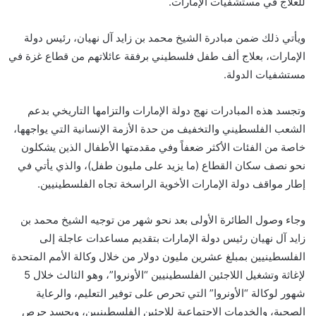
للعلاج في مستشفيات الإمارات.
ويأتي ذلك ضمن مبادرة الشيخ محمد بن زايد آل نهيان، رئيس دولة
الإمارات، بعلاج ألف طفل فلسطيني برفقة عائلاتهم من قطاع غزة في
مستشفيات الدولة.
وتجسد هذه المبادرات نهج دولة الإمارات والتزامها التاريخي بدعم
الشعب الفلسطيني والتخفيف من حدة الأزمة الإنسانية التي يواجهها،
خاصة من الفئات الأكثر ضعفاً وفي مقدمتها الأطفال الذين يشكلون
نحو نصف سكان القطاع (ما يزيد على مليون طفل)، والذي يأتي في
إطار مواقف دولة الإمارات الأخوية الراسخة تجاه الفلسطينيين.
وجاء وصول الطائرة الأولى بعد نحو شهر من توجيه الشيخ محمد بن
زايد آل نهيان رئيس دولة الإمارات بتقديم مساعدات عاجلة إلى
الفلسطينيين بمبلغ عشرين مليون دولار من خلال وكالة الأمم المتحدة
لإغاثة وتشغيل اللاجئين الفلسطينيين “الأونروا”، وهو الثالث خلال 5
شهور لوكالة “الأونروا” التي تحرص على توفير التعليم، والرعاية
الصحية، والخدمات الاجتماعية للاجئين الفلسطينيين، ويجسد حرص