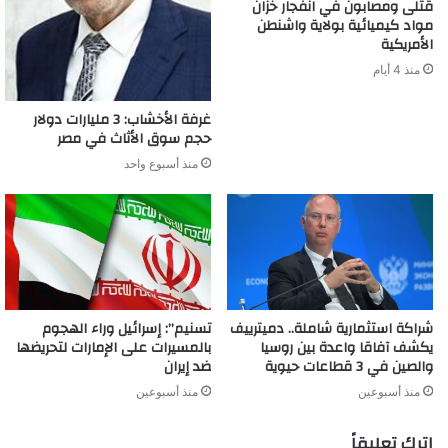
قتلى ومصابون في انفجار خزان
مواد كيميائية بولاية واشنطن
الأمريكية
منذ 4 أيام
غرفة الأخشاب: 3 مليارات دولار
حجم سوق الأثاث في مصر
منذ أسبوع واحد
شراكة استثمارية شاملة.. دميترييف
تسنيم”: إسرائيل وراء الهجوم
يكشف آفاقا واعدة بين روسيا
بالمسيرات على الإمارات لتحريضها
والصين في 3 قطاعات حيوية
ضد إيران
منذ أسبوعين
منذ أسبوعين
اترك تعليقاً