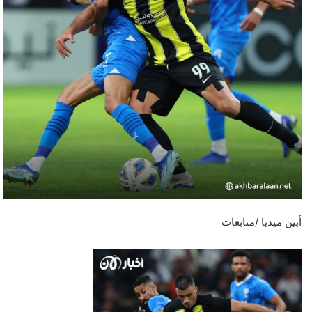
أبين ميديا /متابعات