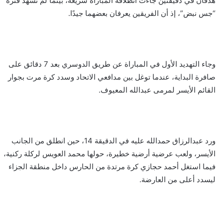
هدفان في دقيقتين جاءت انطلاقة المباراة سريعة، بينما لم تشهد فترة
“جس نبض”، إذ أن الفريقين يعرفان بعضهما جيدًا.
وجاء التهديد الأول في المباراة عن طريق الدوسري بعد 7 دقائق على
صافرة البداية، عندما توغل بين مدافعي الاتحاد وسدد كرة مرت بجوار
القائم الأيسر لمرمى عبدالله المعيوف.
ورد عبدالرزاق حمدالله عليه في الدقيقة 14، حين انطلق من الجانب
الأيسر، ولعب عرضية أرضية خطيرة، حولها محمد العويس لركلة ركنية،
فيما استغل أحمد حجازي كرة مرتدة من الحارس داخل منطقة الجزاء
ليسدد أعلى من العارضة.