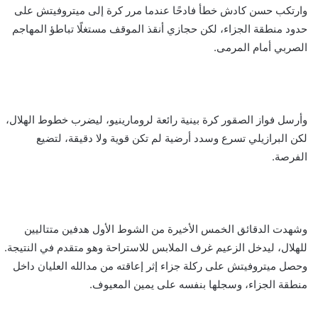
وارتكب حسن كادش خطأ فادحًا عندما مرر كرة إلى ميتروفيتش على
حدود منطقة الجزاء، لكن حجازي أنقذ الموقف مستغلًا تباطؤ المهاجم
الصربي أمام المرمى.
وأرسل فواز الصقور كرة بينية رائعة لرومارينيو، ليضرب خطوط الهلال،
لكن البرازيلي تسرع وسدد أرضية لم تكن قوية ولا دقيقة، لتضيع
الفرصة.
وشهدت الدقائق الخمس الأخيرة من الشوط الأول هدفين متتاليين
للهلال، ليدخل الزعيم غرف الملابس للاستراحة وهو متقدم في النتيجة.
وحصل ميتروفيتش على ركلة جزاء إثر إعاقته من مدالله العليان داخل
منطقة الجزاء، وسجلها بنفسه على يمين المعيوف.