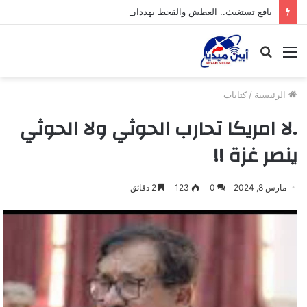
يافع تستغيث.. العطش والقحط يهددان حياة الإنسان والحيوان والنبات
القائمة
بحث
عن
الرئيسية
/
كتابات
.لا امريكا تحارب الحوثي ولا الحوثي
ينصر غزة !!
مارس 8, 2024
0
123
2 دقائق