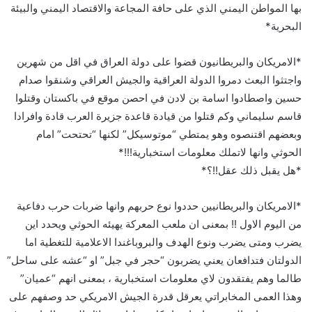
بها المواطن اليمني الذي على حافة المجاعة والاقتصاد اليمني والبيئة
البحرية*
*الامريكان والبريطانيون قضوا على دولة العراق في اقل من شهرين
واجتثوا البعث دمروا الدولة العراقية والجيش العراقي وشنقوا صدام
حسين واصطادوا اسامة بن لادن في احصن موقع في باكستان وقتلوا
قاسم سليماني وكم قتلوا من قيادة قاعدة جزيرة العرب قادة وافرادا
وبعضهم اقتنصوه وهو يمتطي “موتوسيكل” لكنها “تحتحت” امام
الحوثي وانها لاتملك معلومات استخبارية!!!*
*هل يقبل ذلك عقل!!؟*
*الامريكان والبريطانيين حددوا نوع حربهم وانها ضربات حرب دفاعية
من اليوم الاول !! بمعنى ان ملعب المعركة يهيئه الحوثي ويحدد اين
يضرب ومتى يضرب ونوع الهدف والبروباغندا الاعلامية للتغطية اما
الدولتان فتدافعان يعني يضربون “حجر في جبل” او “عشه على ساحل”
طالما وهم يفتقدون لاي معلومات استخبارية ، بمعنى انهم “عميان”
وهذا العمى المخابراتي يعرقل قدرة الجيش الامريكي حد وصفهم على