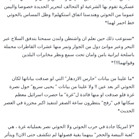
عسكرية تقوم بها الشرعية او التحالف لتحرير الحديدة خصوصا واليمن
عموما من الحوثي وهندستا اتفاق استكهلم!! وظل المساس بالحوثي
خط احمر لهما*
*نستوعب ذلك حين نعلم ان واشنطن ولندن سمحتا بتدفق السلاح عبر
البحر وعبر موانئ دول من الجوار وتمر منها عشرات القاطرات محملة
باسلحة ايرانية بامن وامان تحت سمع ونظر مخابرات البلدين
وقواتهما!!؟*
*ما علينا من بيانات “حارس الازدهار” التي لو صدقت بياناتها لكان
الحوثي اثر بعد عين !! ولا علينا من بيانات ” يحيى سريع” حول نصرة
غزة فلو صدقت او منها فائدة ل”غزة” ما حصرت اسرائيل معظم
سكانها في “رفح” ينتظرون ساعة الصفر لتنفيذ اكبر مجزرة في العصر
الحديث*
*لا امريكا جادة في حرب الحوثي ولا الحوثي نصر بعملياته غزة ، هي
“لعبة البيضة والحجر” بينهما بقية فصولها لم تتكشف حتى الان!! ويتأثر