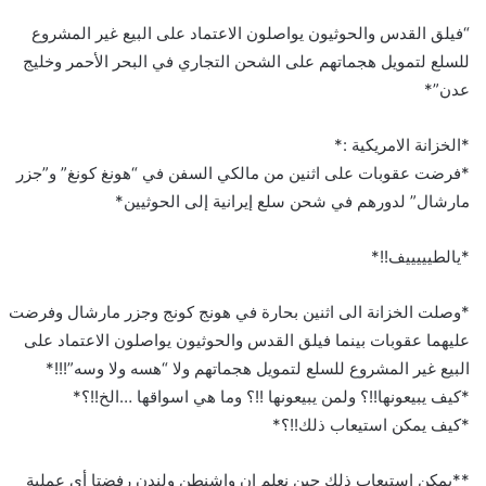
“فيلق القدس والحوثيون يواصلون الاعتماد على البيع غير المشروع
للسلع لتمويل هجماتهم على الشحن التجاري في البحر الأحمر وخليج
عدن”*
*الخزانة الامريكية :*
*فرضت عقوبات على اثنين من مالكي السفن في “هونغ كونغ” و”جزر
مارشال” لدورهم في شحن سلع إيرانية إلى الحوثيين*
*يالطيييييف!!*
*وصلت الخزانة الى اثنين بحارة في هونج كونج وجزر مارشال وفرضت
عليهما عقوبات بينما فيلق القدس والحوثيون يواصلون الاعتماد على
البيع غير المشروع للسلع لتمويل هجماتهم ولا “هسه ولا وسه”!!!*
*كيف يبيعونها!!؟ ولمن يبيعونها !!؟ وما هي اسواقها …الخ!!؟*
*كيف يمكن استيعاب ذلك!!؟*
**يمكن استيعاب ذلك حين نعلم ان واشنطن ولندن رفضتا أي عملية