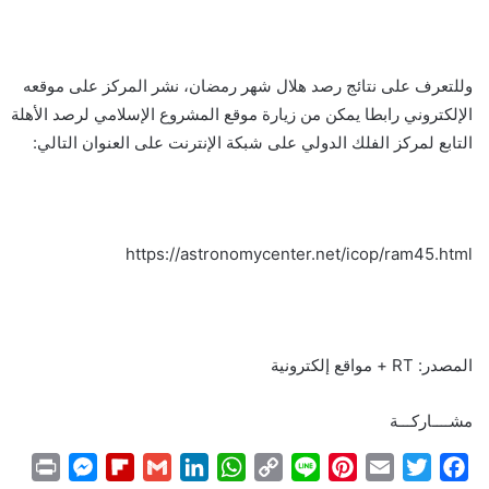
وللتعرف على نتائج رصد هلال شهر رمضان، نشر المركز على موقعه
الإلكتروني رابطا يمكن من زيارة موقع المشروع الإسلامي لرصد الأهلة
التابع لمركز الفلك الدولي على شبكة الإنترنت على العنوان التالي:
https://astronomycenter.net/icop/ram45.html
المصدر: RT + مواقع إلكترونية
مشــــاركـــة
P
M
F
G
L
W
C
L
P
E
T
F