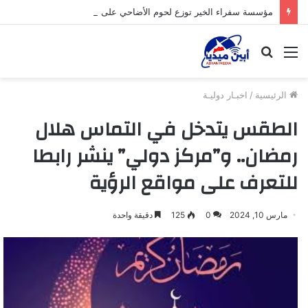
مؤسسة سفراء الخير توزع لحوم الأضاحي على الأسر المحتاجة بأبين
القائمة
بحث
عن
الرئيسية
/
اخبـار دوليـة
الطقس يتدخل في التماس هلال
رمضان.. و”مركز دولي” ينشر رابطا
للتعرف على مواقع الرؤية
مارس 10, 2024
0
125
دقيقة واحدة