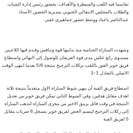
تقاسما فيه اللعب والسيطرة والأهداف، بحضور رئيس إدارة الشباب
والطلاب بالمجلس الانتقالي الجنوبي بمديرية الحصين الأستاذ
عبدالناصر باعباد ووسط حضور جماهيري غفير.
وشهدت المباراة الختامية منذ بدايتها قوة وتنافس وقـدم فيها اللاعبين
مستـوى رائع عكس مدى قوة الفريقان للوصول إلى النهائي واستطاع
فريق خوبر الفوز باللقب بركلات الترجيح بنتيجة 5/6 بعدما انتهى الوقت
الاصلي بالتعادل 3-3
استطاع فريق القبة أن ينهي شوط المباراة الاول متقدماً بنتيجة ثلاثة
اهدف مقابل هدفين، وفي الشوط الثاني تمكن فريق خوبر من تعديل
النتيجة في وقت قاتل برمق الاخير من مجرى المباراة لتذهب المباراة
إلى ركلات الترجيح ليتسم الحض لفريق خوبر بتسجل 6 ضربات مقابل
5 لفريق القبة