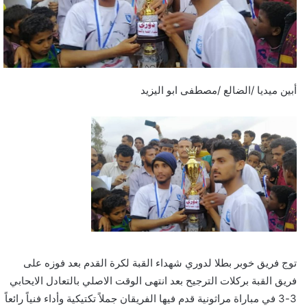
أبين ميديا /الضالع /مصطفى ابو اليزيد
توج فريق خوبر بطلا لدوري شهداء القبة لكرة القدم بعد فوزه على
فريق القبة بركلات الترجيح بعد انتهى الوقت الاصلي بالتعادل الايحابي
3-3 في مباراة مراثونية قدم فيها الفريقان جملاً تكتيكية وأداء فنياً رائعاً