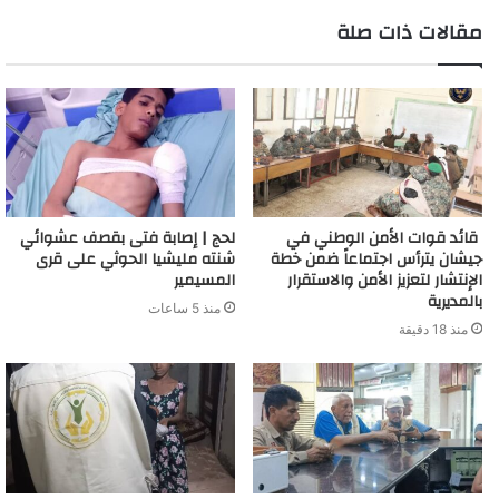
مقالات ذات صلة
قائد قوات الأمن الوطني في
لحج | إصابة فتى بقصف عشوائي
جيشان يترأس اجتماعاً ضمن خطة
شنته مليشيا الحوثي على قرى
الإنتشار لتعزيز الأمن والاستقرار
المسيمير
بالمديرية
منذ 5 ساعات
منذ 18 دقيقة