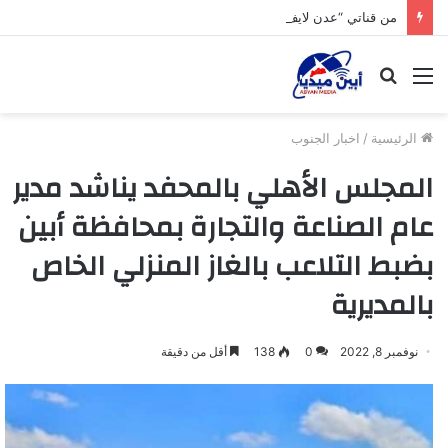
من قناتي “عدن لايف” إلى “صوت الجنوب” الشيخ “أبو إبراهيم الخلاقي ” صانع السلاح الإعلامي للثورة الجنوبية ومؤسس مداميكها الأولى…
القائمة
بحث
عن
الرئيسية
/
اخبار الجنوب
المجلس الأهلي بالمحفد يناشد مدير
عام الصناعة والتجارة بمحافظة أبين
بضبط التلاعب بالغاز المنزلي الخاص
بالمديرية
نوفمبر 8, 2022
0
138
أقل من دقيقة