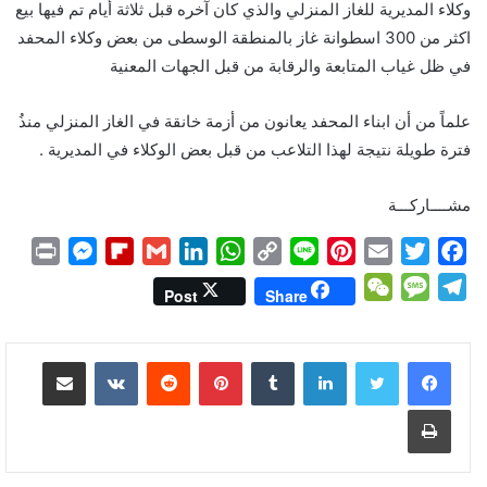
وكلاء المديرية للغاز المنزلي والذي كان آخره قبل ثلاثة أيام تم فيها بيع
اكثر من 300 اسطوانة غاز بالمنطقة الوسطى من بعض وكلاء المحفد
في ظل غياب المتابعة والرقابة من قبل الجهات المعنية
علماً من أن ابناء المحفد يعانون من أزمة خانقة في الغاز المنزلي منذُ
فترة طويلة نتيجة لهذا التلاعب من قبل بعض الوكلاء في المديرية .
مشــــاركـــة
P
M
F
G
L
W
C
L
P
E
T
F
r
e
l
m
i
h
o
i
i
m
w
a
W
M
T
Post
Share
i
s
i
a
n
a
p
n
n
a
i
c
e
e
e
n
s
p
i
k
t
y
e
t
i
t
e
C
s
l
لينكدإن
بينتيريست
مشاركة عبر البريد
t
e
b
l
e
s
L
e
l
t
b
h
s
e
n
o
d
A
i
r
e
o
a
a
g
طباعة
g
a
I
p
n
e
r
o
t
g
r
e
r
n
p
k
s
k
e
a
r
d
t
m