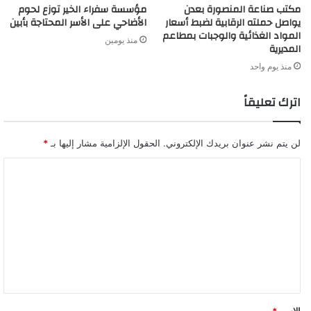
مكتب صناعة المنصورة بعدن
مؤسسة سفراء الخير توزع لحوم
يواصل حملته الرقابية لضبط أسعار
الأضاحي على الأسر المحتاجة بأبين
المواد الغذائية والوجبات بمطاعم
منذ يومين
المديرية
منذ يوم واحد
اترك تعليقاً
لن يتم نشر عنوان بريدك الإلكتروني.
الحقول الإلزامية مشار إليها بـ
*
ا
ل
ت
ع
ل
ي
ق
الاسم
*