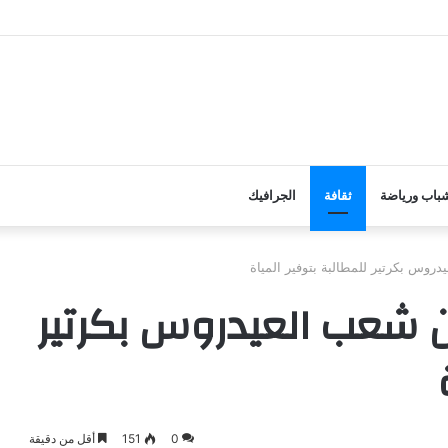
وم الأضاحي على الأسر المحتاجة بأبين
باب ورياضة
ثقافة
الجرافيك
روس بكرتير للمطالبة بتوفير المياة
 شعب العيدروس بكرتير
0
151
أقل من دقيقة