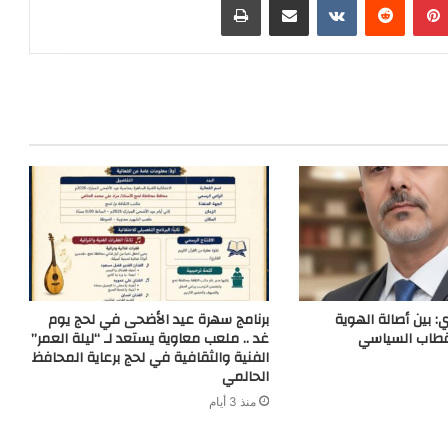
a
a
g
t
e
t
g
r
n
e
a
g
m
e
r
: بين أصالة الهوية
برنامج سهرة عيد الأضحى في لحج يوم
قطاب السياسي
غد .. ملعب معاوية يستعد لـ “ليلة العمر”
الفنية والثقافية في لحج برعاية المحافظ
الحالمي
منذ 3 أيام