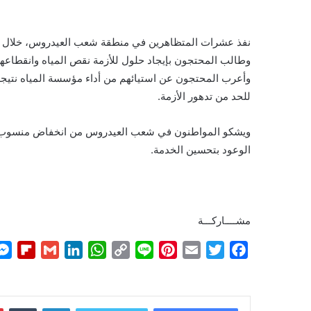
نفذ عشرات المتظاهرين في منطقة شعب العيدروس، خلال وقفة
وطالب المحتجون بإيجاد حلول للأزمة نقص المياه وانقطاعها
وأعرب المحتجون عن استيائهم من أداء مؤسسة المياه نتيجة 
للحد من تدهور الأزمة.
ويشكو المواطنون في شعب العيدروس من انخفاض منسوب الم
الوعود بتحسين الخدمة.
مشــــاركـــة
F
G
L
W
C
L
P
E
T
F
l
m
i
h
o
i
i
m
w
a
i
a
n
a
p
n
n
a
i
c
p
i
k
t
y
e
t
i
t
e
لينكدإن