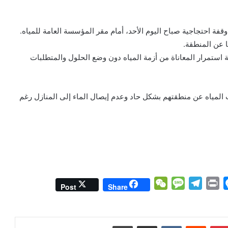
 احتجاجية صباح اليوم الأحد، أمام مقر المؤسسة العامة للمياه.
 عن المنطقة.
استمرار المعاناة من أزمة المياه دون وضع الحلول والمتطلبات
ياه عن منطقتهم بشكل حاد وعدم إيصال الماء إلى المنازل رغم
W
M
T
P
M
Post
Share
e
e
e
r
e
C
s
l
i
s
h
s
e
n
s
بينتيريست
مشاركة عبر البريد
طباعة