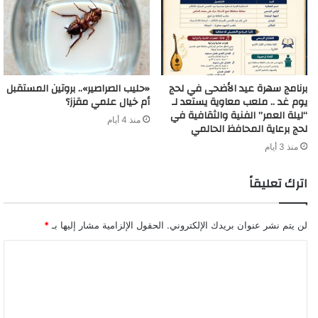
برنامج سهرة عيد الأضحى في لحج
«حليب الصراصير».. بروتين المستقبل
يوم غد .. ملعب معاوية يستعد لـ
أم خيال علمي مقزز؟
“ليلة العمر” الفنية والثقافية في
منذ 4 أيام
لحج برعاية المحافظ الحالمي
منذ 3 أيام
اترك تعليقاً
لن يتم نشر عنوان بريدك الإلكتروني.
الحقول الإلزامية مشار إليها بـ
*
ا
ل
ت
ع