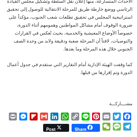
الأحداث المتسارعة، منها إعلان نقل السلطة وتشكيل مجلس القيادة
الرئاسي ووضع خارطة طريق للمرحلة الانتقالية للوصول إلى تحقيق
استراتيجية المجلس في تحقيق تطلعات شعب الجنوب، مؤكداً على
ضرورة الوقوف أمام مشاكل المواطنين وهمومهم أثناء الدورة،
خصوصاً الأوضاع المعيشية والخدمية، بحيث تُعكس في القرارات
والتوصيات، لافتاً أن المرحلة صعبة ودقيقة ولابد من وحدة الصف
الجنوبي خلال هذه المرحلة وما بعدها.
كما وقفت الهيئة الإدارية أمام التقارير التي ستقدم في جدول أعمال
الدورة وتم إقرارها من قبلها.
مشــــاركـــة
P
M
F
G
L
W
C
L
P
E
T
F
r
e
l
m
i
h
o
i
i
m
w
a
W
M
T
Post
Share
i
s
i
a
n
a
p
n
n
a
i
c
e
e
e