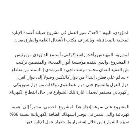
داؤودي، اليوم “الأحد”، سير العمل في مشروع صيانة أعمدة الإنارة
المحلية بالمحافظة، وبإشراف مكتب الأشغال العامة والطرق بعدن.
المديرية، المهندس رأفت راشد كوكني، أستمع الداؤودي من رئيس
ة المشروع، والذي ينفذه مؤسسة أنوار المدينة، والمتضمن تركيب
يش الفقيد الفنان محمد مرشد ناجي ( المرشدي ) الممتد من تقاطع
سالم علي قطن، إبتداءً من دوار كالتكس وصولاً إلى دوار الغزل
 دوار العزل والنسيج حتى دوار عبدالقوي، وكذلك من دوار سوزوكي
ار كهربائي مستمر لضمان انارة تلك الشوارع في حال انقطاع الكهرباء.
 للمشروع على سرعة إنجاز هذا المشروع الخدمي، مشيراً إلى أهمية
تنفيذه كونه سيسهم في التخفيف من الأعباء على الشبكة الكهربائية والتي تتميز في توفير استهلاك الطاقة الكهربائية بنسبة 68%
يزة للشوارع من خلال إستمرار وإستقرار عمل الإنارة فيها.