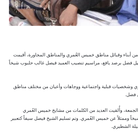
 من أبناء وقبائل مناطق خميس العُمري والمناطق المجاورة، أقيمت
افق 10 يناير 2025م، في منطقة حبيل فضل برصد يافع، مراسيم تنصيب العميد فيصل غالب حلبوب شيخاً
ي وشخصيات قبلية واجتماعية ووجاهات وأعيان من مختلف مناطق
ل فضل.
الجمعة، وأُلقيت العديد من الكلمات من مشايخ خميس العُمري
اً وممثلاً عن خميس العُمري. وتم تسليم الشيخ فيصل سيفاً كتعبير
يلة الشطيري.