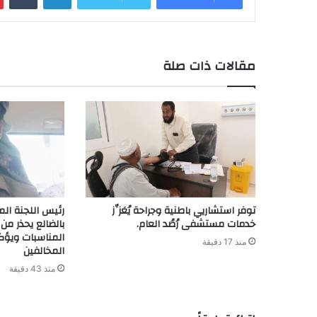
o
d
A
i
r
e
o
a
I
p
n
e
r
o
r
n
p
k
s
k
مقالات ذات صلة
d
t
توفر استشاريي باطنية وجراحة يُعَزِّز
رئيس اللجنة الم
خدمات مستشفى رُصُد العام.
بالضالع يحذر من 
المناسبات ويؤ
منذ 17 دقيقة
المخالفين
منذ 43 دقيقة