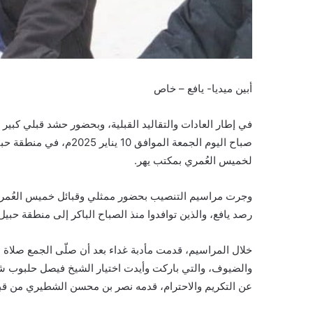
أبين ميديا- يافع – خاص
في إطار العادات والتقاليد القبلية، وبحضور حشد قبلي كبير
صباح اليوم الجمعة المو
لخميس العُمري بمكتب يهر.
وجرت مراسيم التنصيب بحضور ممثلي وقبائل خميس العُمر
رصد يافع، والذين توافدوا منذ الصباح الباكر إلى منطقة حبي
خلال المراسيم، قدمت مأدبة غداء بعد أن صلّى الجمع صلاة 
والضيوف، والتي باركت وأيدت اختيار الشيخ فيصل حلبوب شيخ
عن التكريم والاحترام، قدمه نصر بن محسن الشطيري من قب