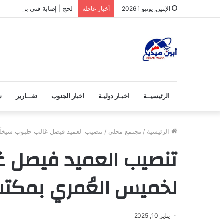
لحج | إصابة فتى بقصف عشو
الإثنين, يونيو 1 2026
أخبار عاجلة
الرئيسيــة
اخبـار دوليـة
اخبار الجنوب
تقـــارير
ش
الرئيسية
/
مجتمع محلي
/
تنصيب العميد فيصل غالب حلبوب شيخاً 
تنصيب العميد فيصل غ
لخميس العُمري بمكتب
يناير 10, 2025