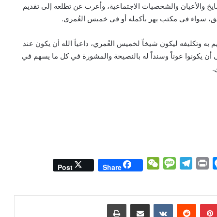
خ والأعيان والشخصيات الاجتماعية، وأعرب عن تطلعه إلى تقديم
بق، سواء في مكتب يهر بأكمله أو في خميس العُمري.
 وتكليفه ليكون شيخاً لخميس العُمري، داعياً الله أن يكون عند
أن يكونوا عوناً وسنداً له بالنصيحة والمشورة في كل ما يسهم في
.
W
M
T
P
M
Post
Share
e
e
e
r
e
C
s
l
i
s
h
s
e
n
s
بينتيريست
مشاركة عبر البريد
طباعة
a
a
g
t
e