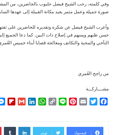
وفي كلمته، رحب الشيخ فيصل حلبوب بالحاضرين، من المشاي
صورة جميلة وعمل مثمر يعيد مكانة القبيلة إلى عهدها السا
وأعرب الشيخ فيصل عن شكره وتقديره للحاضرين على ثقتهم به
حسن ظنهم ويسهم في إصلاح ذات البين. كما دعا الجميع إلى 
التآخي والمحبة والتكاتف ومعالجة قضايا أبناء خميس العُمري
من راجح العُمري
مشــــاركـــة
F
G
L
W
C
L
P
E
T
F
l
m
i
h
o
i
i
m
w
a
i
a
n
a
p
n
n
a
i
c
p
i
k
t
y
e
t
i
t
e
لينكدإن
b
l
e
s
L
e
l
t
b
فيسبوك
تويتر