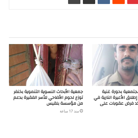
t
g
r
n
e
a
g
m
e
r
جتمعية بحورة غنية
جمعية الأبحاث النسوية التنموية بخنفر
إطلاق الأعيرة النارية في
توزع لحوم الأضاحي للأسر الفقيرة بدعم
كد فرض عقوبات على
من مؤسسة بلقيس
منذ 17 ساعة