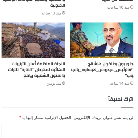
الجنوبية
منذ 10 ساعات
منذ 13 ساعة
جنوبيون يطلقون هاشتاج
اللجنة المنظمة تُعلن الترتيبات
“#الرئيس_عيدروس_لايساوم_بالجن
النهائية لمهرجان “القارة” للتراث
وب”
والفنون الشعبية بيافع
منذ 14 ساعة
منذ يومين
اترك تعليقاً
لن يتم نشر عنوان بريدك الإلكتروني.
الحقول الإلزامية مشار إليها بـ
*
ا
ل