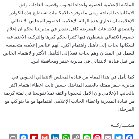
الماكنة الإعلامية لخصوم واعداء الجنوب وقضيته العادلة، وفق
الامكانيات المتاحة ومتى ما توفرت الامكانيات تستطيع هذه الكوادر
الإعلامية ان تجاري هذه الهالة الإعلامية لخصوم المجلس الانتقالي
والتصدي للاشاعات المغرضة كاقل تقدير في مديريتنا بحكم ان إعلام
خصوم الانتقالي ينشطون فيها كثيرا بحكم كبرها والتركيبة الاجتماعية
لسكانها بحاجة إلى تأهيل واهتمام اكثر.. أنهم عناصر إعلامية متحمسة
للعمل في الميدان وهم بحاجة فعلا إلى التأهيل الأكثر والاهتمام الخاص
من قبل قيادة الانتقالي في مديرية خنفر ومحافظة ابين.
كما نأمل في هذا المقام من قيادة المجلس الانتقالي الجنوبي في
مديرية خنفر ممثلة بالعقيد المناضل حسين ثابت اعطاء اهتمام اكثر
بالجانب الإعلامي وان الامل ليحذونا والثقه تملا نفوسنا في لفتة كريمة
من قيادة المديرية واعطاء الجانب الإعلامي اهتمامها مع ما يتواكب مع
المرحلة.
مشــــاركـــة
P
M
F
G
L
W
C
L
P
E
T
F