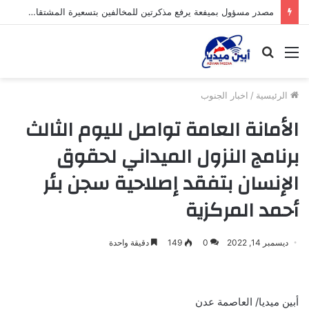
مصدر مسؤول بميفعة يرفع مذكرتين للمخالفين بتسعيرة المشتقات النفطية والأخرى لقسم الأمن السيبراني ضد صحيفة وادي ميفعة
القائمة
بحث
عن
الرئيسية
/
اخبار الجنوب
الأمانة العامة تواصل لليوم الثالث
برنامج النزول الميداني لحقوق
الإنسان بتفقد إصلاحية سجن بئر
أحمد المركزية
ديسمبر 14, 2022
0
149
دقيقة واحدة
أبين ميديا/ العاصمة عدن