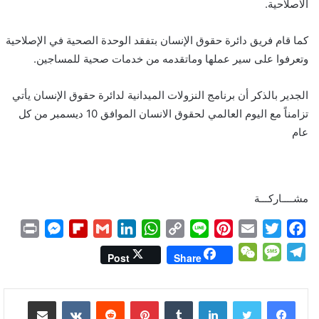
الاصلاحية.
كما قام فريق دائرة حقوق الإنسان بتفقد الوحدة الصحية في الإصلاحية
وتعرفوا على سير عملها وماتقدمه من خدمات صحية للمساجين.
الجدير بالذكر أن برنامج النزولات الميدانية لدائرة حقوق الإنسان يأتي
تزامناً مع اليوم العالمي لحقوق الانسان الموافق 10 ديسمبر من كل
عام
مشــــاركـــة
P
M
F
G
L
W
C
L
P
E
T
F
r
e
l
m
i
h
o
i
i
m
w
a
W
M
T
Post
Share
i
s
i
a
n
a
p
n
n
a
i
c
e
e
e
n
s
p
i
k
t
y
e
t
i
t
e
C
s
l
لينكدإن
بينتيريست
مشاركة عبر البريد
t
e
b
l
e
s
L
e
l
t
b
h
s
e