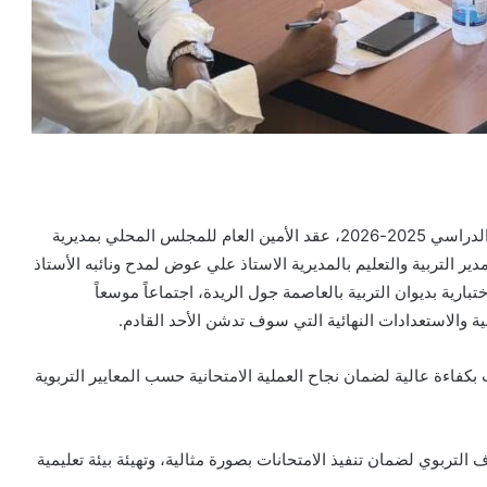
في إطار التحضيرات لامتحانات شهادة الثانوية العامة للعام الدراسي 2025-2026، عقد الأمين العام للمجلس المحلي بمديرية
 التربية والتعليم بالمديرية الاستاذ علي عوض لمدح ونائبه الأستاذ
رية بديوان التربية بالعاصمة جول الريدة، اجتماعاً موسعاً
انية والاستعدادات النهائية التي سوف تدشن الأحد القادم.
كفاءة عالية لضمان نجاح العملية الامتحانية حسب المعايير التربوية
لتربوي لضمان تنفيذ الامتحانات بصورة مثالية، وتهيئة بيئة تعليمية