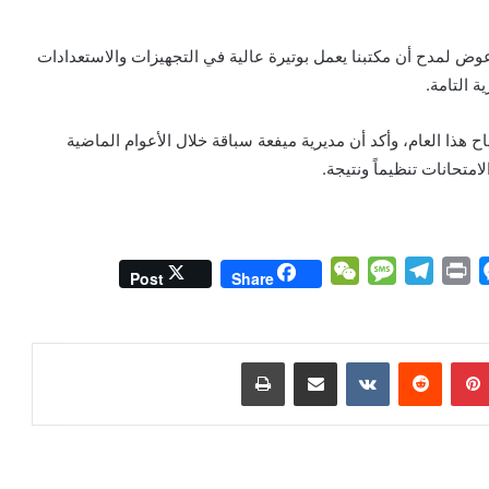
ي عوض لمدح أن مكتبنا يعمل بوتيرة عالية في التجهيزات والاستعدادات
ة التامة.
اح هذا العام، وأكد أن مديرية ميفعة سباقة خلال الأعوام الماضية
امتحانات تنظيماً ونتيجة.
W
M
T
P
M
Post
Share
e
e
e
r
e
C
s
l
i
s
h
s
e
n
s
بينتيريست
مشاركة عبر البريد
طباعة
a
a
g
t
e
t
g
r
n
e
a
g
m
e