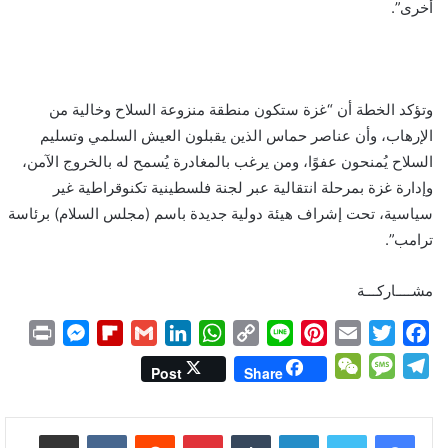
أخرى”.
وتؤكد الخطة أن “غزة ستكون منطقة منزوعة السلاح وخالية من
الإرهاب، وأن عناصر حماس الذين يقبلون العيش السلمي وتسليم
السلاح يُمنحون عفوًا، ومن يرغب بالمغادرة يُسمح له بالخروج الآمن،
وإدارة غزة بمرحلة انتقالية عبر لجنة فلسطينية تكنوقراطية غير
سياسية، تحت إشراف هيئة دولية جديدة باسم (مجلس السلام) برئاسة
ترامب”.
مشــــاركـــة
P
M
F
G
L
W
C
L
P
E
T
F
r
e
l
m
i
h
o
i
i
m
w
a
W
M
T
Post
Share
i
s
i
a
n
a
p
n
n
a
i
c
e
e
e
n
s
p
i
k
t
y
e
t
i
t
e
C
s
l
لينكدإن
بينتيريست
مشاركة عبر البريد
t
e
b
l
e
s
L
e
l
t
b
h
s
e