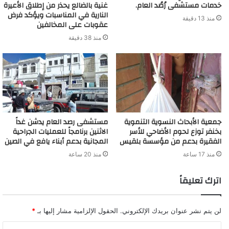
خدمات مستشفى رُصُد العام.
غنية بالضالع يحذر من إطلاق الأعيرة
النارية في المناسبات ويؤكد فرض
منذ 13 دقيقة
عقوبات على المخالفين
منذ 38 دقيقة
جمعية الأبحاث النسوية التنموية
مستشفى رصد العام يدشن غداً
بخنفر توزع لحوم الأضاحي للأسر
الاثنين برنامجاً للعمليات الجراحية
الفقيرة بدعم من مؤسسة بلقيس
المجانية بدعم أبناء يافع في الصين
منذ 17 ساعة
منذ 20 ساعة
اترك تعليقاً
لن يتم نشر عنوان بريدك الإلكتروني.
الحقول الإلزامية مشار إليها بـ
*