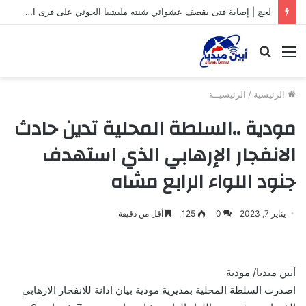
لحج | إصابة فتى بقصف عشوائي شنته مليشيا الحوثي على قرى المسيمير
القائمة
بحث
عن
الرئيسية
/
الرئيسيــة
مودية ..السلطة المحلية تدين حادث
الانفجار الإرهابي الذي استهدف
جنود اللواء الرابع مشاه
يناير 7, 2023
0
125
أقل من دقيقة
أبين ميديا/ مودية
اصدرت السلطة المحلية بمديرية مودية بيان ادانة للانفجار الارهابي