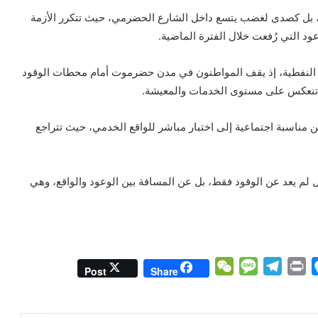
ي، بل كصدى لغضب يتسع داخل الشارع الحضرمي، حيث تتكرر الأزمة
ود التي رُفعت خلال الفترة الماضية.
طق النفطية، إذ يقف المواطنون في مدن حضرموت أمام محطات الوقود
ن تنعكس على مستوى الخدمات والمعيشة.
مناسبة اجتماعية إلى اختبار مباشر للواقع الخدمي، حيث تتراجع
 لم يعد عن الوقود فقط، بل عن المسافة بين الوعود والواقع، وهي
W
M
T
P
M
Post
Share
e
e
e
r
e
C
s
l
i
s