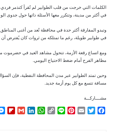
الكلمات التي خرجت من قلب الطوابير لم تُقرأ كتذمر فرد
في أكثر من مدينة، وتتكرر معها الأسئلة ذاتها حول جدوى الوع
وتبدو المفارقة أكثر حدة في محافظة تُعد من أغنى المنا
في طوابير طويلة، رغم ما تمتلكه من ثروات كان يُفترض أ
ومع اتساع رقعة الأزمة، تتحول مشاهد العيد في حضرموت من 
مظاهر الفرح أمام ضغط الاحتياج اليومي.
وحين تمتد الطوابير عبر مدن المحافظة النفطية، فإن السؤال
مسافة تتسع مع كل يوم أزمة جديد.
مشــــاركـــة
F
G
L
W
C
L
P
E
T
F
l
m
i
h
o
i
i
m
w
a
i
a
n
a
p
n
n
a
i
c