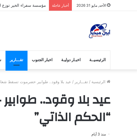
مؤسسة سفراء الخير توزع لح
الأحد, مايو 31 2026
أخبار عاجلة
الرئيسيــة
اخبـار دوليـة
اخبار الجنوب
تقـــارير
ش
الرئيسية
/
تقـــارير
/
عيد بلا وقود.. طوابير حضرموت تسقط شعار
عيد بلا وقود.. طواب
“الحكم الذاتي”
منذ 3 أيام