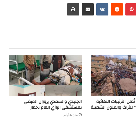
h
s
e
n
s
بينتيريست
مشاركة عبر البريد
طباعة
a
a
g
t
e
t
g
r
n
e
a
g
m
e
r
ُعلن الترتيبات النهائية
الجنيدي والسعدي يزوران المرضى
” للتراث والفنون الشعبية
بمستشفى الرازي العام بجعار
منذ 4 أيام