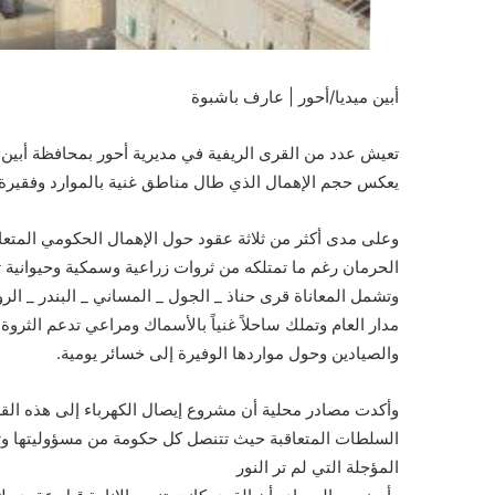
أبين ميديا/أحور | عارف باشبوة
تعيش عدد من القرى الريفية في مديرية أحور بمحافظة أبي
يعكس حجم الإهمال الذي طال مناطق غنية بالموارد وفقيرة
وعلى مدى أكثر من ثلاثة عقود حول الإهمال الحكومي المتعا
الحرمان رغم ما تمتلكه من ثروات زراعية وسمكية وحيوانية تؤهل
وتشمل المعاناة قرى حناذ _ الجول _ المساني _ البندر _ ال
مدار العام وتملك ساحلاً غنياً بالأسماك ومراعي تدعم الثروة
والصيادين وحول مواردها الوفيرة إلى خسائر يومية.
وأكدت مصادر محلية أن مشروع إيصال الكهرباء إلى هذه القر
السلطات المتعاقبة حيث تتنصل كل حكومة من مسؤوليتها وت
المؤجلة التي لم تر النور