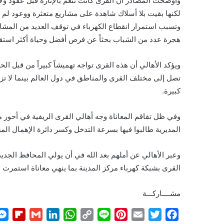
وأوضحت المصادر أن القرى كانت تنعم بالإنارة قبل عقود ول
لكنها بقيت بلا أسلاك شاهدة على مشاريع متعثرة ووعود لم ت
وتسبب استمرار انقطاع الكهرباء في توقف العديد من المشاري
هجرة عدد من الشباب بحثاً عن فرص أفضل وحياة أكثر استقرا
ويؤكد الأهالي أن هذه القرى تواجه تهميشاً كبيراً من قبل 
تصل إلى مختلف القرى والمناطق في دول العالم بينما لا تزا
كبيرة.
وفي ظل تفاقم المعاناة وجه أهالي القرى الريفية في أحور م
المديرية طالبوا فيها بسرعة التدخل وكسر دائرة الإهمال ال
وعبر الأهالي عن أملهم بعد الله في أن يولي المحافظ الجديد
القرى بشبكة كهرباء مركز المدينة بما ينهي معاناة استمرت لأك
مشــــاركـــة
F
G
L
W
C
L
P
E
T
F