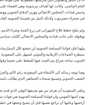
العام الماضي، وكانت لها أهداف مرسومة وهي القضاء على الا
وحبس قيادات المجلس الانتقالي ووزير الدفاع الجنوبي ووضع
في صحراء حضرموت وكذلك النيل من قضيتنا الجنوبيه العادلة
ولم تفلح خطط فلاح الشهراني في زرع الفتنة وشراء الذمم 
ووقوفه على جانب قيادته والمجلس الانتقالي ككيان سياسي 
ولهذا فإن قواتنا المسلحة الجنوبية لن تخضع لكل الممارسات
سيطرة الجماعات الارهابية والحوثي لتسهل على السعودية ن
الجنوب ساحة صراع يتم العبث فيها للضغط على شعبنا وقوات
وهنا نوجه رساله الى الأشقاء في السعودية رغم الالم والجرا
الشعب الجنوبي وتسمع صيحات الجماهير الذي يطالب باستعاد
وعلى السعوديه أن تعرف من هو صديقها الوفي الذي قدم تض
يهدد أمنها القومي وان قواتنا المسلحة الجنوبية هي قوات سل
أراضيها وعليها أن تراجع نفسها قبل أن يصبح وضعها في خطر