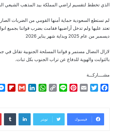
الذي تخطط لتقسيم اراضي المملكة بيد المذهب الشيعي ال
لم تستطع السعودية حماية أمنها القومي من الضربات الصاروخي
تعتد عليها ولم تدخل أراضيها فقامت بضرب قواتنا بجميع انو
ديسمبر من عام 2025 وبداية شهر يناير 2026
لازال النضال مستمر و قواتنا المسلحة الجنوبية تقاتل في جمي
بالثوابت والهوية للدفاع عن تراب الجنوب بكل ثبات.
مشــــاركـــة
F
G
L
W
C
L
P
E
T
F
l
m
i
h
o
i
i
m
w
a
i
a
n
a
p
n
n
a
i
c
p
i
k
t
y
e
t
i
t
e
لينكدإن
b
l
e
s
L
e
l
t
b
فيسبوك
تويتر
o
d
A
i
r
e
o
a
I
p
n
e
r
o