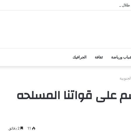
 طلال الكلدي قائداً لقوات الأمن الوطني بمديرية خنفر
باب ورياضة
ثقافة
الجرافيك
جنوبية
م على قواتنا المسلحه
11
2 دقائق