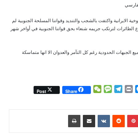
فارسي
ة الايرانية واكتفت بالشجب والتنديد وقواتنا المسلحة الجنوبية لم
اع الطائرات لترتكب جريمه شنعاء بحق قواتنا الجنوبية في أواخر شهر
ع الجبهات الحدودية رغم كل التآمر والعدوان الا انها متماسكة
W
M
T
P
M
Post
Share
e
e
e
r
e
C
s
l
i
s
h
s
e
n
s
بينتيريست
مشاركة عبر البريد
طباعة
a
a
g
t
e
t
g
r
n
e
a
g