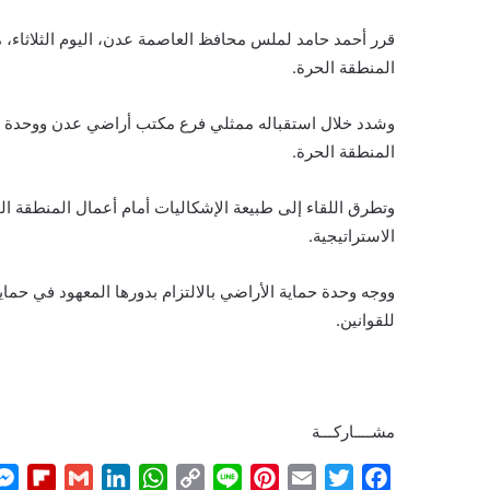
قرر أحمد حامد لملس محافظ العاصمة عدن، اليوم الثلاثاء،
المنطقة الحرة.
وشدد خلال استقباله ممثلي فرع مكتب أراضي عدن ووحدة حم
المنطقة الحرة.
وتطرق اللقاء إلى طبيعة الإشكاليات أمام أعمال المنطقة ا
الاستراتيجية.
ووجه وحدة حماية الأراضي بالالتزام بدورها المعهود في حم
للقوانين.
مشــــاركـــة
F
G
L
W
C
L
P
E
T
F