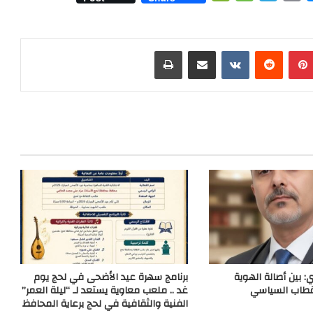
e
e
e
r
e
C
s
l
i
s
h
s
e
n
s
بينتيريست
مشاركة عبر البريد
طباعة
a
a
g
t
e
t
g
r
n
e
a
g
m
e
r
: بين أصالة الهوية
برنامج سهرة عيد الأضحى في لحج يوم
قطاب السياسي
غد .. ملعب معاوية يستعد لـ “ليلة العمر”
الفنية والثقافية في لحج برعاية المحافظ