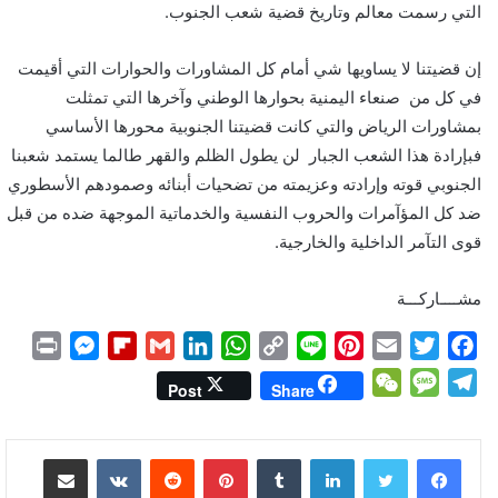
التي رسمت معالم وتاريخ قضية شعب الجنوب.
إن قضيتنا لا يساويها شي أمام كل المشاورات والحوارات التي أقيمت
في كل من صنعاء اليمنية بحوارها الوطني وآخرها التي تمثلت
بمشاورات الرياض والتي كانت قضيتنا الجنوبية محورها الأساسي
فبإرادة هذا الشعب الجبار لن يطول الظلم والقهر طالما يستمد شعبنا
الجنوبي قوته وإرادته وعزيمته من تضحيات أبنائه وصمودهم الأسطوري
ضد كل المؤآمرات والحروب النفسية والخدماتية الموجهة ضده من قبل
قوى التآمر الداخلية والخارجية.
مشــــاركـــة
P
M
F
G
L
W
C
L
P
E
T
F
r
e
l
m
i
h
o
i
i
m
w
a
W
M
T
Post
Share
i
s
i
a
n
a
p
n
n
a
i
c
e
e
e
n
s
p
i
k
t
y
e
t
i
t
e
C
s
l
لينكدإن
بينتيريست
مشاركة عبر البريد
t
e
b
l
e
s
L
e
l
t
b
h
s
e
n
o
d
A
i
r
e
o
a
a
g