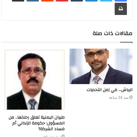
طباعة
g
a
I
p
n
e
r
o
t
g
r
e
r
n
p
k
s
k
e
a
r
d
t
m
مقالات ذات صلة
الرباش… في زمن التحديات
منذ 24 ساعة
طيران اليمنية تعلق رحلاتها.. من
المسؤول: حكومة الزنداني أم
فساد الشركة؟
منذ يوم واحد