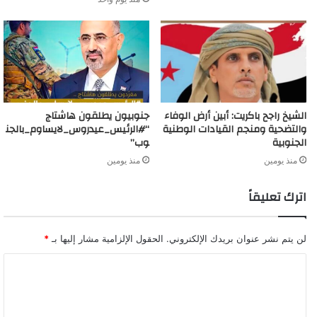
الشيخ راجح باكريت: أبين أرض الوفاء
جنوبيون يطلقون هاشتاج
والتضحية ومنجم القيادات الوطنية
“#الرئيس_عيدروس_لايساوم_بالجن
الجنوبية
وب”
منذ يومين
منذ يومين
اترك تعليقاً
لن يتم نشر عنوان بريدك الإلكتروني.
الحقول الإلزامية مشار إليها بـ
*
ا
ل
ت