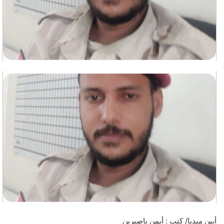
أبين ميديا/ كتب : أيمن باصبرين