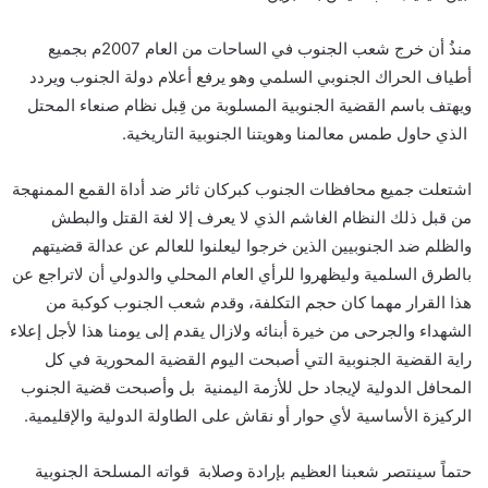
منذُ أن خرج شعب الجنوب في الساحات من العام 2007م بجميع
أطياف الحراك الجنوبي السلمي وهو يرفع أعلام دولة الجنوب ويردد
ويهتف باسم القضية الجنوبية المسلوبة من قِبل نظام صنعاء المحتل
الذي حاول طمس معالمنا وهويتنا الجنوبية التاريخية.
اشتعلت جميع محافظات الجنوب كبركان ثائر ضد أداة القمع الممنهجة
من قبل ذلك النظام الغاشم الذي لا يعرف إلا لغة القتل والبطش
والظلم ضد الجنوبيين الذين خرجوا ليعلنوا للعالم عن عدالة قضيتهم
بالطرق السلمية وليظهروا للرأي العام المحلي والدولي أن لاتراجع عن
هذا القرار مهما كان حجم التكلفة، وقدم شعب الجنوب كوكبة من
الشهداء والجرحى من خيرة أبنائه ولازال يقدم إلى يومنا هذا لأجل إعلاء
راية القضية الجنوبية التي أصبحت اليوم القضية المحورية في كل
المحافل الدولية لإيجاد حل للأزمة اليمنية بل وأصبحت قضية الجنوب
الركيزة الأساسية لأي حوار أو نقاش على الطاولة الدولية والإقليمية.
حتماً سينتصر شعبنا العظيم بإرادة وصلابة قواته المسلحة الجنوبية