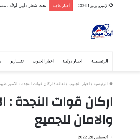
تحت شعار «أبين أولاً».. م
الإثنين, يونيو 1 2026
أخبار عاجلة
الرئيسيــة
اخبـار دوليـة
اخبار الجنوب
تقـــارير
ش
الرئيسية
/
اخبار الجنوب
/
ثقافة
/
اركان قوات النجدة : الامور طيبة
اركان قوات النجدة : ا
والامان للجميع
أغسطس 28, 2022