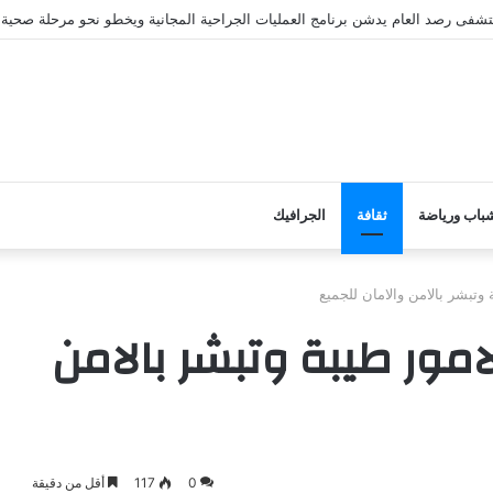
ستشفى رصد العام يدشن برنامج العمليات الجراحية المجانية ويخطو نحو مرحلة صحية 
باب ورياضة
ثقافة
الجرافيك
 وتبشر بالامن والامان للجميع
لامور طيبة وتبشر بالامن
0
117
أقل من دقيقة