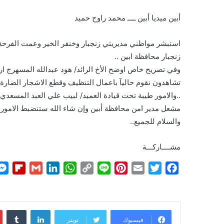
أبين ميديا أبين ــــ محمد راوح حميد
استبشر مواطني مديريتي زنجبار وخنفر الخير وعمت الفرحة
زنجبار محافظة ابين ..
وفي تصريح خاص اوضح الأخ الرائد/ هود عبدالله المسهرج ارك
تشاهدون نقوم حاليآ باعمال التنظيف وقطع الاشجار الضارة
..والامور طيبة تحت قيادة العميد/ لبيب علي العبد المسعدي ق
مشعل مدير امن محافظة أبين وإن شاء الله ستنضبط الامور وت
والسلام للجميع..
مشــــاركـــة
F
G
L
W
C
L
P
E
T
F
l
m
i
h
o
i
i
m
w
a
i
a
n
a
p
n
n
a
i
c
p
i
k
t
y
e
t
i
t
e
لينكدإن
b
l
e
s
L
e
l
t
b
فيسبوك
تويتر