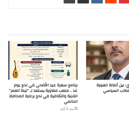
t
g
r
n
e
a
g
m
e
r
: بين أصالة الهوية
برنامج سهرة عيد الأضحى في لحج يوم
قطاب السياسي
غد .. ملعب معاوية يستعد لـ “ليلة العمر”
الفنية والثقافية في لحج برعاية المحافظ
الحالمي
منذ 5 أيام