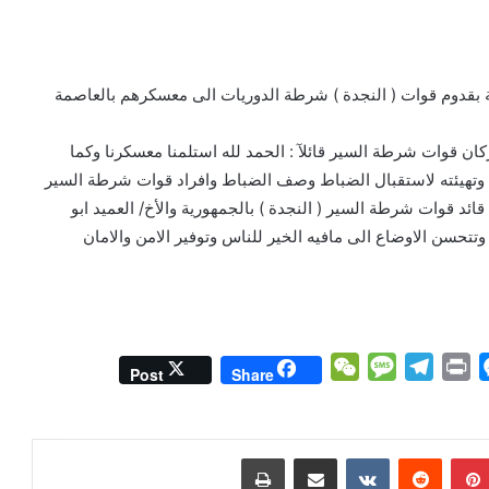
 بقدوم قوات ( النجدة ) شرطة الدوريات الى معسكرهم بالعاصمة
ان قوات شرطة السير قائلآ : الحمد لله استلمنا معسكرنا وكما
 وتهيئته لاستقبال الضباط وصف الضباط وافراد قوات شرطة السير
ائد قوات شرطة السير ( النجدة ) بالجمهورية والأخ/ العميد ابو
تحسن الاوضاع الى مافيه الخير للناس وتوفير الامن والامان
W
M
T
P
M
Post
Share
e
e
e
r
e
C
s
l
i
s
h
s
e
n
s
بينتيريست
مشاركة عبر البريد
طباعة
a
a
g
t
e