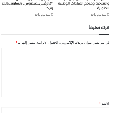
والتضحية ومنجم القيادات الوطنية
“#الرئيس_عيدروس_لايساوم_بالجن
الجنوبية
وب”
منذ يوم واحد
منذ يوم واحد
اترك تعليقاً
لن يتم نشر عنوان بريدك الإلكتروني.
الحقول الإلزامية مشار إليها بـ
*
ا
ل
ت
ع
ل
ي
ق
الاسم
*