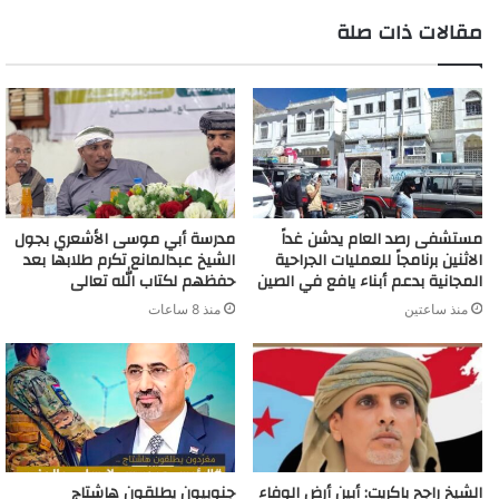
مقالات ذات صلة
مستشفى رصد العام يدشن غداً
مدرسة أبي موسى الأشعري بجول
الاثنين برنامجاً للعمليات الجراحية
الشيخ عبدالمانع تكرم طلابها بعد
المجانية بدعم أبناء يافع في الصين
حفظهم لكتاب الله تعالى
منذ ساعتين
منذ 8 ساعات
الشيخ راجح باكريت: أبين أرض الوفاء
جنوبيون يطلقون هاشتاج